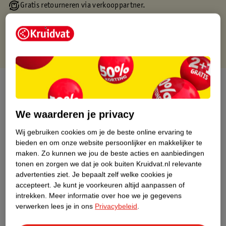
Gratis retourneren via verkooppartner.
Gratis punten met je Kruidvat kaart
Over dit product
Productinformatie
We waarderen je privacy
Wij gebruiken cookies om je de beste online ervaring te
Nature Impact Score
bieden en om onze website persoonlijker en makkelijker te
Dit product heeft (nog) geen Nature
maken.
Zo kunnen we jou de beste acties en aanbiedingen
Impact Score.
tonen en zorgen we dat je ook buiten Kruidvat.nl relevante
Meer informatie
advertenties ziet.
Je bepaalt zelf welke cookies je
accepteert.
Je kunt je voorkeuren altijd aanpassen of
intrekken.
Meer informatie over hoe we je gegevens
verwerken lees je in ons
Privacybeleid
.
Bestel & Bezorginformatie