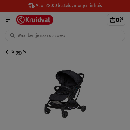
Voor 22:00 besteld, morgen in huis
0
.
00
Buggy's