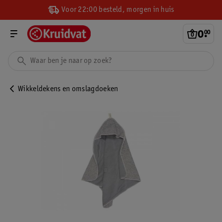
Voor 22:00 besteld, morgen in huis
0
.
00
Wikkeldekens en omslagdoeken