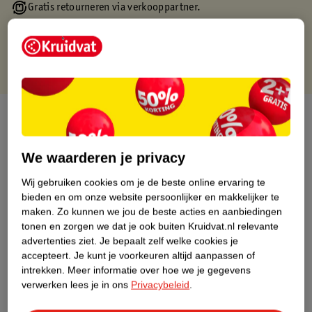
Gratis retourneren via verkooppartner.
Gratis punten met je Kruidvat kaart
Over dit product
Productinformatie
We waarderen je privacy
Wij gebruiken cookies om je de beste online ervaring te
Nature Impact Score
bieden en om onze website persoonlijker en makkelijker te
Dit product heeft (nog) geen Nature
maken.
Zo kunnen we jou de beste acties en aanbiedingen
Impact Score.
tonen en zorgen we dat je ook buiten Kruidvat.nl relevante
Meer informatie
advertenties ziet.
Je bepaalt zelf welke cookies je
accepteert.
Je kunt je voorkeuren altijd aanpassen of
intrekken.
Meer informatie over hoe we je gegevens
verwerken lees je in ons
Privacybeleid
.
Bestel & Bezorginformatie