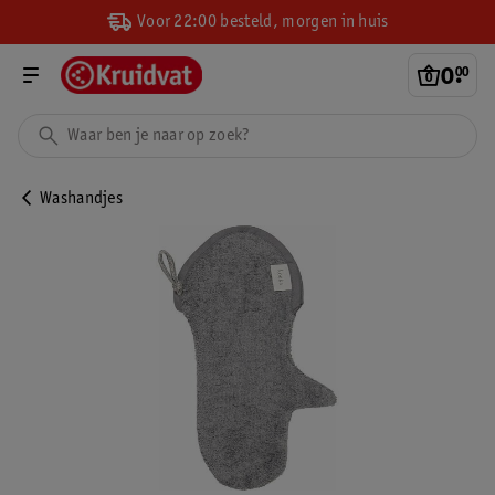
Voor 22:00 besteld, morgen in huis
0
.
00
Washandjes