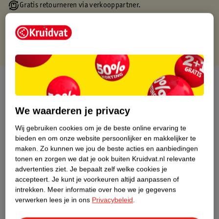
Gratis retourneren via verkooppartner.
Gratis punten met je Kruidvat kaart
Over dit product
Productinformatie
We waarderen je privacy
Wij gebruiken cookies om je de beste online ervaring te
Nature Impact Score
bieden en om onze website persoonlijker en makkelijker te
Dit product heeft (nog) geen Nature
maken.
Zo kunnen we jou de beste acties en aanbiedingen
Impact Score.
tonen en zorgen we dat je ook buiten Kruidvat.nl relevante
Meer informatie
advertenties ziet.
Je bepaalt zelf welke cookies je
accepteert.
Je kunt je voorkeuren altijd aanpassen of
intrekken.
Meer informatie over hoe we je gegevens
verwerken lees je in ons
Privacybeleid
.
Bestel & Bezorginformatie