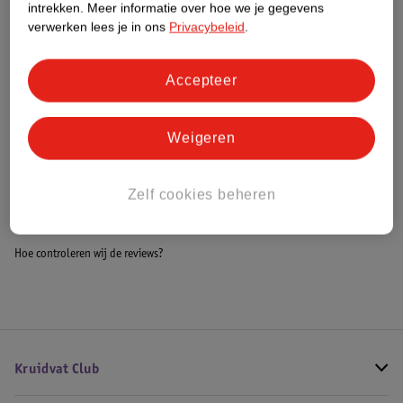
intrekken.
Meer informatie over hoe we je gegevens
Impact Score.
verwerken lees je in ons
Privacybeleid
.
Meer informatie
Accepteer
Bestel & Bezorginformatie
Weigeren
Bekijk ook
Zelf cookies beheren
Alle Ledikantdekens
Hoe controleren wij de reviews?
Kruidvat Club