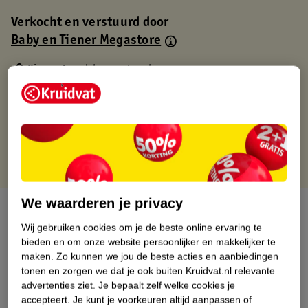
Verkocht en verstuurd door
Baby en Tiener Megastore
Binnen 1 werkdag verstuurd
Gratis thuisbezorgd
Gratis retourneren via verkooppartner.
Gratis punten met je Kruidvat kaart
We waarderen je privacy
Over dit product
Wij gebruiken cookies om je de beste online ervaring te
Productinformatie
bieden en om onze website persoonlijker en makkelijker te
maken.
Zo kunnen we jou de beste acties en aanbiedingen
tonen en zorgen we dat je ook buiten Kruidvat.nl relevante
Nature Impact Score
advertenties ziet.
Je bepaalt zelf welke cookies je
accepteert.
Je kunt je voorkeuren altijd aanpassen of
Dit product heeft (nog) geen Nature