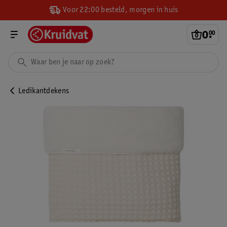
Voor 22:00 besteld, morgen in huis
0
.
00
Ledikantdekens