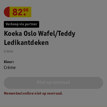
82
.
99
Verkoop via partner
Koeka Oslo Wafel/Teddy
Ledikantdeken
Crème
Kleur
Crème
Niet op voorraad
Momenteel online niet op voorraad.