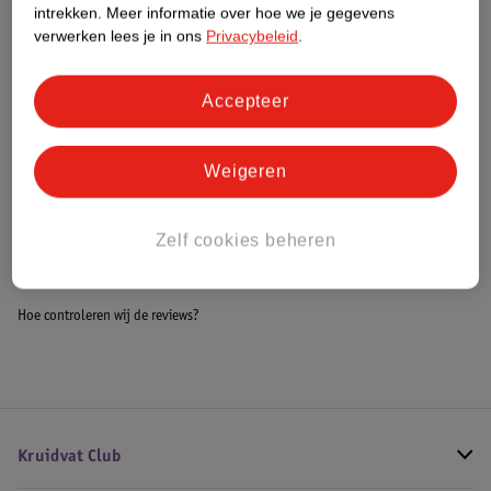
intrekken.
Meer informatie over hoe we je gegevens
Impact Score.
verwerken lees je in ons
Privacybeleid
.
Meer informatie
Accepteer
Bestel & Bezorginformatie
Weigeren
Bekijk ook
Zelf cookies beheren
Alle Wikkeldekens en omslagdoeken
Hoe controleren wij de reviews?
Kruidvat Club