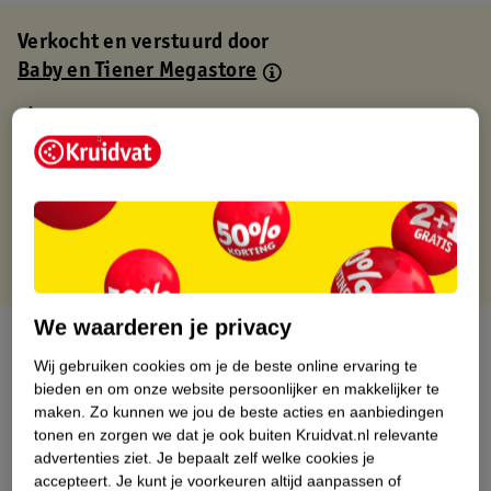
Verkocht en verstuurd door
Baby en Tiener Megastore
Binnen 1 werkdag verstuurd
Gratis thuisbezorgd
Gratis retourneren via verkooppartner.
Gratis punten met je Kruidvat kaart
We waarderen je privacy
Over dit product
Wij gebruiken cookies om je de beste online ervaring te
Productinformatie
bieden en om onze website persoonlijker en makkelijker te
maken.
Zo kunnen we jou de beste acties en aanbiedingen
tonen en zorgen we dat je ook buiten Kruidvat.nl relevante
Nature Impact Score
advertenties ziet.
Je bepaalt zelf welke cookies je
accepteert.
Je kunt je voorkeuren altijd aanpassen of
Dit product heeft (nog) geen Nature