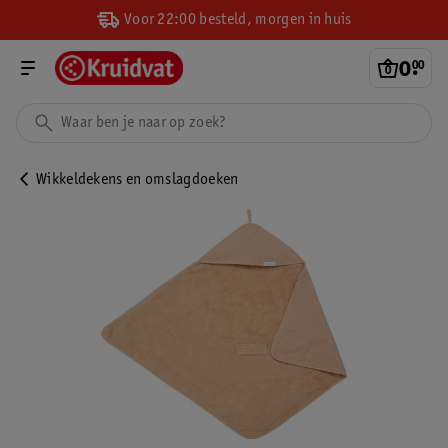
Voor 22:00 besteld, morgen in huis
0
.
00
Wikkeldekens en omslagdoeken