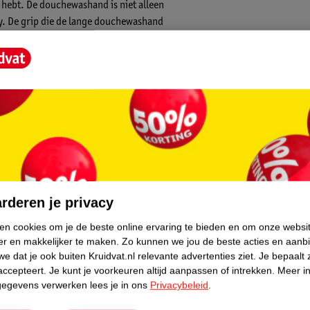
 hebt. De douchewashand is niet alleen
aby. De grip die de lange douchewashand
asisbehoefte voor de verzorging van jouw
tgevoerd in lusvast organic badstof. Dijon
 herkenbare eigen designs en kleuren van
core.
rderen je privacy
ken cookies om je de beste online ervaring te bieden en om onze websi
er en makkelijker te maken.
Zo kunnen we jou de beste acties en aanb
e dat je ook buiten Kruidvat.nl relevante advertenties ziet.
Je bepaalt 
accepteert.
Je kunt je voorkeuren altijd aanpassen of intrekken.
Meer in
gegevens verwerken lees je in ons
Privacybeleid
.