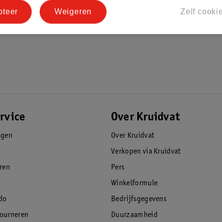
pteer
Weigeren
Zelf cooki
rvice
Over Kruidvat
agen
Over Kruidvat
Verkopen via Kruidvat
eren
Pers
Winkelformule
do
Bedrijfsgegevens
tourneren
Duurzaamheid