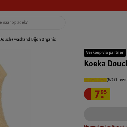
Douche washand Dijon Organic
Verkoop via partner
Koeka Douc
1 revi
(5/5)
7
.
95