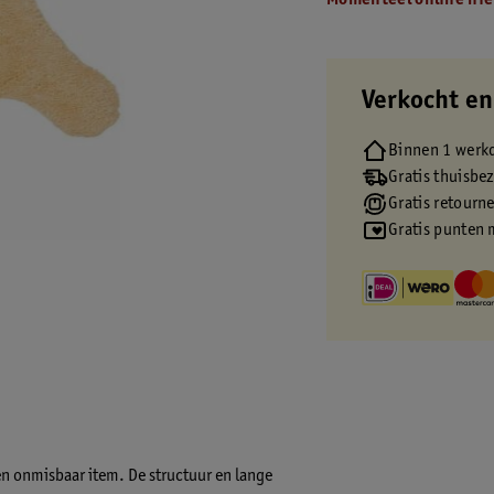
Momenteel online nie
Verkocht en
Binnen 1 werk
Gratis thuisbe
Gratis retourn
Gratis punten 
en onmisbaar item. De structuur en lange