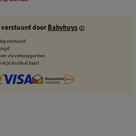
t op voorraad.
 verstuurd door
Babyhuys
dag verstuurd
zorgd
eren via verkooppartner.
met je Kruidvat kaart