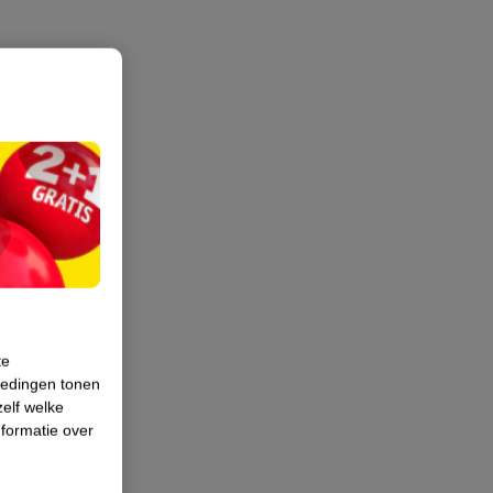
te
iedingen tonen
zelf welke
formatie over