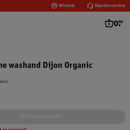
Winkels
Klantenservice
0
.
00
he washand Dijon Organic
ews
Niet op voorraad