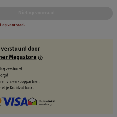
Niet op voorraad
t op voorraad.
 verstuurd door
ner Megastore
dag verstuurd
zorgd
eren via verkooppartner.
met je Kruidvat kaart