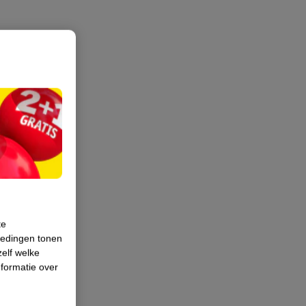
te
iedingen tonen
zelf welke
formatie over