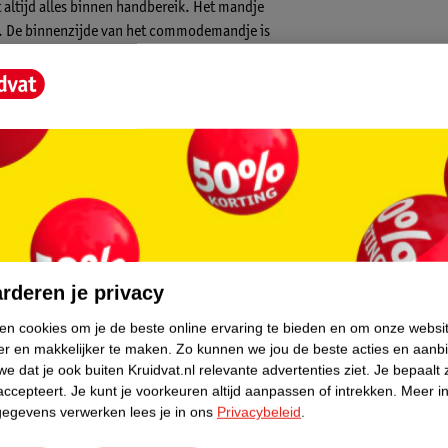
t altijd alles binnen handbereik. Het mandje
uit. De binnenzijde van het commodemandje is
verfd verwerkt, wat zorgt voor een
 te zien in de stof en hierdoor heeft het
ends van dit moment!
core.
rderen je privacy
ken cookies om je de beste online ervaring te bieden en om onze websi
er en makkelijker te maken.
Zo kunnen we jou de beste acties en aanb
nzakt
e dat je ook buiten Kruidvat.nl relevante advertenties ziet.
Je bepaalt 
accepteert.
Je kunt je voorkeuren altijd aanpassen of intrekken.
Meer in
gegevens verwerken lees je in ons
Privacybeleid
.