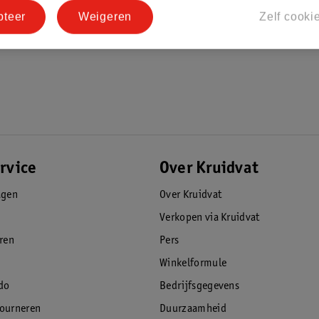
pteer
Weigeren
Zelf cooki
rvice
Over Kruidvat
agen
Over Kruidvat
Verkopen via Kruidvat
eren
Pers
Winkelformule
do
Bedrijfsgegevens
tourneren
Duurzaamheid