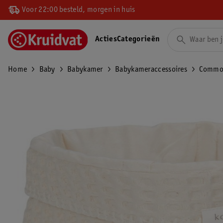
Voor 22:00 besteld, morgen in huis
Acties
Categorieën
Home
Baby
Babykamer
Babykameraccessoires
Commo