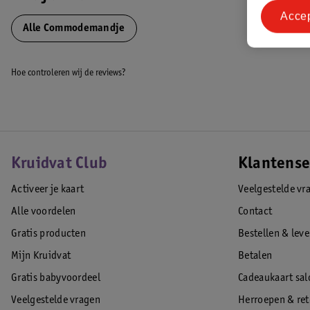
Kan worden gewassen in de wasmachine op 30°C
Acce
Alle Commodemandje
EAN code:8718276214589
Hoe controleren wij de reviews?
Kruidvat Club
Klantense
Activeer je kaart
Veelgestelde vr
Alle voordelen
Contact
Gratis producten
Bestellen & lev
Mijn Kruidvat
Betalen
Gratis babyvoordeel
Cadeaukaart sal
Veelgestelde vragen
Herroepen & re