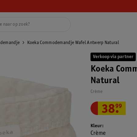
demandje
Koeka Commodemandje Wafel Antwerp Natural
Verkoop via partner
Koeka Comm
Natural
Crème
38
.
99
Kleur
Crème