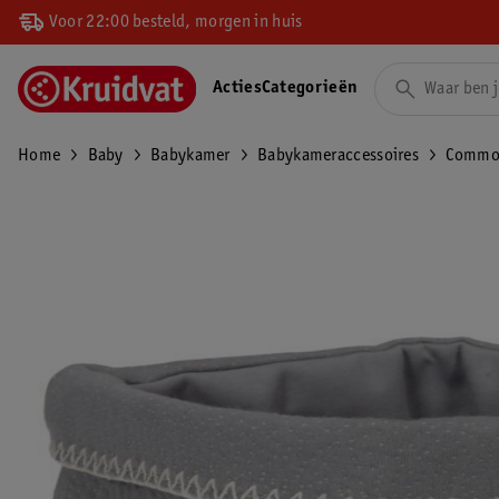
Voor 22:00 besteld, morgen in huis
Acties
Categorieën
Home
Baby
Babykamer
Babykameraccessoires
Commo