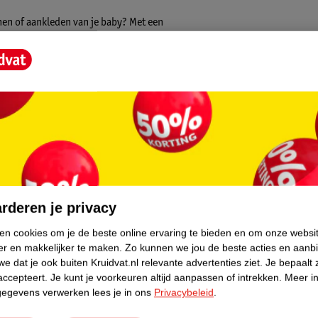
honen of aankleden van je baby? Met een
andje is handig en stylish in een en een
tijlen en kleuren zodat je er altijd wel
 is aan de binnenzijde verstevigd zodat het
ere look.
 organic cotton. De stof is heel zacht en is
arrelen in een onregelmatig patroon over de
core.
fantasie: zie jij sneeuwvlokjes of doe je een
rderen je privacy
ken cookies om je de beste online ervaring te bieden en om onze websi
er en makkelijker te maken.
Zo kunnen we jou de beste acties en aanb
e dat je ook buiten Kruidvat.nl relevante advertenties ziet.
Je bepaalt 
accepteert.
Je kunt je voorkeuren altijd aanpassen of intrekken.
Meer in
O
gegevens verwerken lees je in ons
Privacybeleid
.