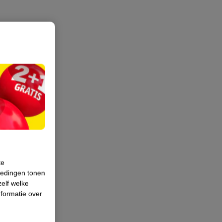
te
iedingen tonen
zelf welke
formatie over