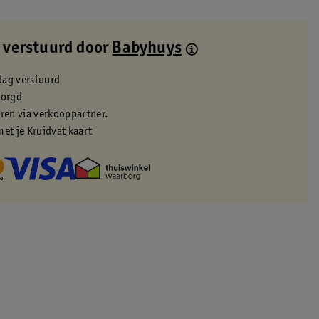
 verstuurd door
Babyhuys
dag verstuurd
zorgd
eren via verkooppartner.
met je Kruidvat kaart