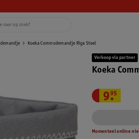
demandje
Koeka Commodemandje Riga Steel
Verkoop via partner
Koeka Comm
9
.
95
Momenteel online nie