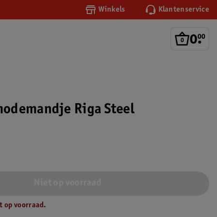
Winkels
Klantenservice
0
.
00
odemandje Riga Steel
Niet op voorraad
t op voorraad.