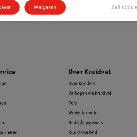
pteer
Weigeren
Zelf cooki
rvice
Over Kruidvat
agen
Over Kruidvat
Verkopen via Kruidvat
eren
Pers
Winkelformule
do
Bedrijfsgegevens
tourneren
Duurzaamheid