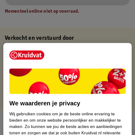
Momenteel online niet op voorraad.
Verkocht en verstuurd door
Baby en Tiener Megastore
Binnen 1 werkdag verstuurd
Gratis thuisbezorgd
Gratis retourneren via verkooppartner.
Gratis punten met je Kruidvat kaart
We waarderen je privacy
Wij gebruiken cookies om je de beste online ervaring te
Over dit product
bieden en om onze website persoonlijker en makkelijker te
maken.
Zo kunnen we jou de beste acties en aanbiedingen
tonen en zorgen we dat je ook buiten Kruidvat.nl relevante
Productinformatie