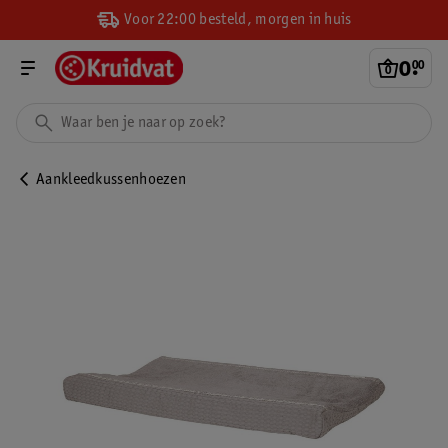
Voor 22:00 besteld, morgen in huis
0
.
00
Aankleedkussenhoezen