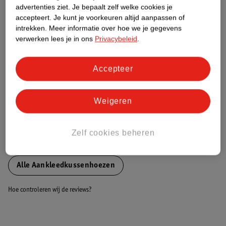
advertenties ziet.
Je bepaalt zelf welke cookies je
accepteert.
Je kunt je voorkeuren altijd aanpassen of
Nature Impact Score
intrekken.
Meer informatie over hoe we je gegevens
verwerken lees je in ons
Privacybeleid
.
Dit product heeft (nog) geen Nature
Impact Score.
Meer informatie
Accepteer
Weigeren
Bestel & Bezorginformatie
Zelf cookies beheren
Bekijk ook
Alle Aankleedkussenhoezen
Hoe controleren wij de reviews?