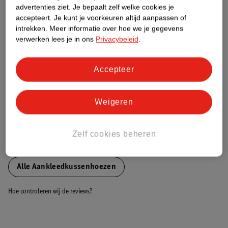
advertenties ziet.
Je bepaalt zelf welke cookies je
accepteert.
Je kunt je voorkeuren altijd aanpassen of
Nature Impact Score
intrekken.
Meer informatie over hoe we je gegevens
verwerken lees je in ons
Privacybeleid
.
Dit product heeft (nog) geen Nature
Impact Score.
Meer informatie
Accepteer
Weigeren
Bestel & Bezorginformatie
Zelf cookies beheren
Bekijk ook
Alle Aankleedkussenhoezen
Hoe controleren wij de reviews?