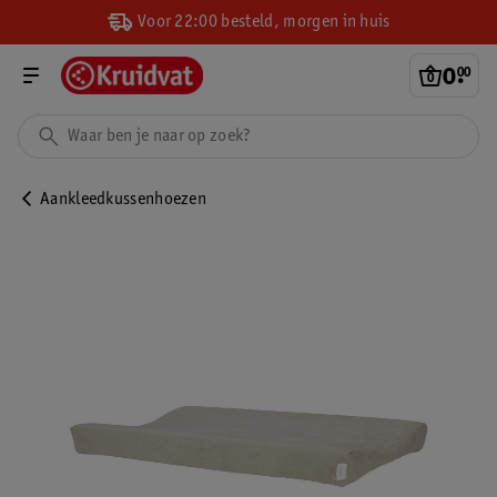
Voor 22:00 besteld, morgen in huis
0
.
00
Aankleedkussenhoezen