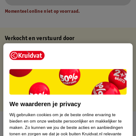
Momenteel online niet op voorraad.
Verkocht en verstuurd door
Baby en Tiener Megastore
Binnen 1 werkdag verstuurd
Gratis thuisbezorgd
Gratis retourneren via verkooppartner.
Gratis punten met je Kruidvat kaart
We waarderen je privacy
Wij gebruiken cookies om je de beste online ervaring te
Over dit product
bieden en om onze website persoonlijker en makkelijker te
maken.
Zo kunnen we jou de beste acties en aanbiedingen
tonen en zorgen we dat je ook buiten Kruidvat.nl relevante
Productinformatie