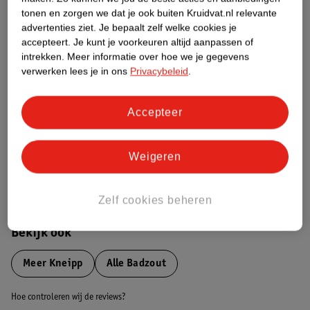
tonen en zorgen we dat je ook buiten Kruidvat.nl relevante
advertenties ziet.
Je bepaalt zelf welke cookies je
Etiketinformatie
accepteert.
Je kunt je voorkeuren altijd aanpassen of
intrekken.
Meer informatie over hoe we je gegevens
verwerken lees je in ons
Privacybeleid
.
Nature Impact Score
Dit product heeft (nog) geen Nature
Impact Score.
Accepteer
Meer informatie
Weigeren
Bestel & Bezorginformatie
Zelf cookies beheren
Bekijk ook
Meer
Kneipp
Alle Badzout
Hoe controleren wij de reviews?