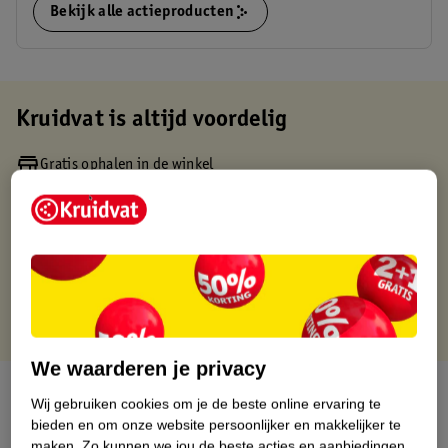
Bekijk alle actieproducten
Kruidvat is altijd voordelig
Gratis ophalen in de winkel
Op werkdagen voor 22:00 uur besteld, volgende dag in huis
Gratis thuisbezorgd vanaf 50.00
Gratis retourneren binnen 30 dagen
Gratis punten met je Kruidvat kaart
We waarderen je privacy
Over dit product
Wij gebruiken cookies om je de beste online ervaring te
bieden en om onze website persoonlijker en makkelijker te
Productinformatie
maken.
Zo kunnen we jou de beste acties en aanbiedingen