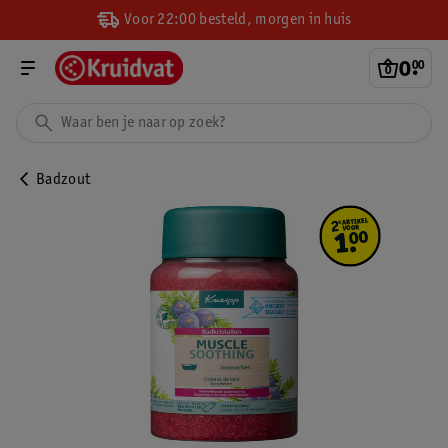
Voor 22:00 besteld, morgen in huis
0
.
00
Badzout