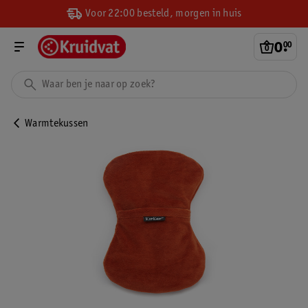
Voor 22:00 besteld, morgen in huis
0
.
00
Warmtekussen