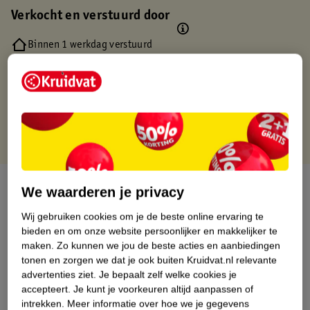
Verkocht en verstuurd door
Binnen 1 werkdag verstuurd
Gratis thuisbezorgd
Gratis retourneren via verkooppartner.
Gratis punten met je Kruidvat kaart
Over dit product
We waarderen je privacy
Productinformatie
Wij gebruiken cookies om je de beste online ervaring te
bieden en om onze website persoonlijker en makkelijker te
maken.
Zo kunnen we jou de beste acties en aanbiedingen
Nature Impact Score
tonen en zorgen we dat je ook buiten Kruidvat.nl relevante
advertenties ziet.
Je bepaalt zelf welke cookies je
Dit product heeft (nog) geen Nature
accepteert.
Je kunt je voorkeuren altijd aanpassen of
Impact Score.
intrekken.
Meer informatie over hoe we je gegevens
Meer informatie