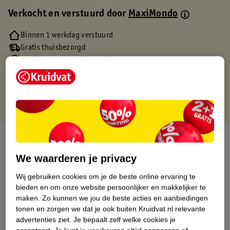
Verkocht en verstuurd door
MaxiMondo
Binnen 1 werkdag verstuurd
Gratis thuisbezorgd
Gratis retourneren via verkooppartner.
Gratis punten met je Kruidvat kaart
Over dit product
We waarderen je privacy
Productinformatie
Wij gebruiken cookies om je de beste online ervaring te
bieden en om onze website persoonlijker en makkelijker te
Etiketinformatie
maken.
Zo kunnen we jou de beste acties en aanbiedingen
tonen en zorgen we dat je ook buiten Kruidvat.nl relevante
advertenties ziet.
Je bepaalt zelf welke cookies je
Nature Impact Score