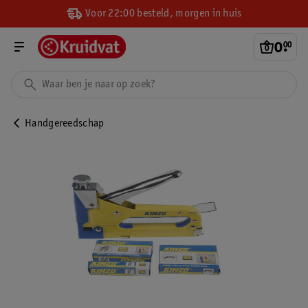
Voor 22:00 besteld, morgen in huis
0
.
00
Handgereedschap