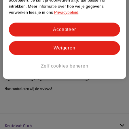
accepteert.
Je kunt je voorkeuren altijd aanpassen of
Dit product heeft (nog) geen Nature
intrekken.
Meer informatie over hoe we je gegevens
Impact Score.
verwerken lees je in ons
Privacybeleid
.
Meer informatie
Accepteer
Bestel & Bezorginformatie
Weigeren
Bekijk ook
Zelf cookies beheren
Meer
Kinzo
Alle Handgereedschap
Hoe controleren wij de reviews?
Kruidvat Club