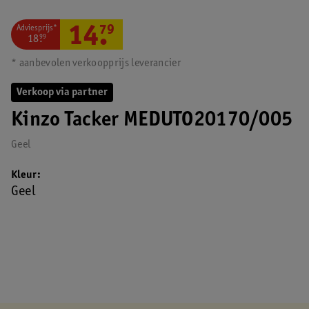
Adviesprijs*
14
.
79
18
.
99
* aanbevolen verkoopprijs leverancier
Verkoop via partner
Kinzo Tacker MEDUTO20170/005
Geel
Kleur
Geel