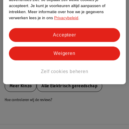
accepteert.
Je kunt je voorkeuren altijd aanpassen of
Nature Impact Score
intrekken.
Meer informatie over hoe we je gegevens
Dit product heeft (nog) geen Nature
verwerken lees je in ons
Privacybeleid
.
Impact Score.
Meer informatie
Accepteer
Bestel & Bezorginformatie
Weigeren
Zelf cookies beheren
Bekijk ook
Meer
Kinzo
Alle Elektrisch gereedschap
Hoe controleren wij de reviews?