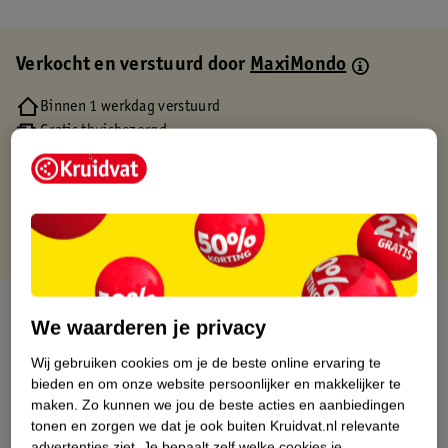
Verkocht en verstuurd door
MaxiMondo
Binnen 1 werkdag verstuurd
Gratis thuisbezorgd
Gratis retourneren via verkooppartner.
Gratis punten met je Kruidvat kaart
Over dit product
We waarderen je privacy
Productinformatie
Wij gebruiken cookies om je de beste online ervaring te
bieden en om onze website persoonlijker en makkelijker te
maken.
Zo kunnen we jou de beste acties en aanbiedingen
Etiketinformatie
tonen en zorgen we dat je ook buiten Kruidvat.nl relevante
advertenties ziet.
Je bepaalt zelf welke cookies je