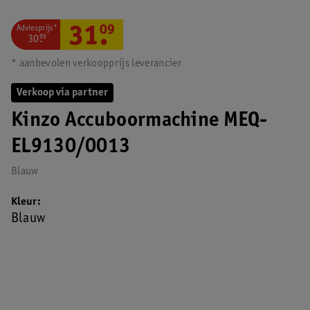
Adviesprijs*
31
.
09
30
.
99
* aanbevolen verkoopprijs leverancier
Verkoop via partner
Kinzo Accuboormachine MEQ-
EL9130/0013
Blauw
Kleur
Blauw