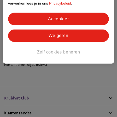
verwerken lees je in ons
Privacybeleid
.
Impact Score.
Meer informatie
Accepteer
Bestel & Bezorginformatie
Weigeren
Bekijk ook
Zelf cookies beheren
Hoe controleren wij de reviews?
Kruidvat Club
Klantenservice