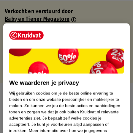
Verkocht en verstuurd door
Baby en Tiener Megastore
Binnen 1 werkdag verstuurd
Gratis thuisbezorgd
Gratis retourneren via verkooppartner.
Gratis punten met je Kruidvat kaart
We waarderen je privacy
Over dit product
Wij gebruiken cookies om je de beste online ervaring te
bieden en om onze website persoonlijker en makkelijker te
Productinformatie
maken.
Zo kunnen we jou de beste acties en aanbiedingen
tonen en zorgen we dat je ook buiten Kruidvat.nl relevante
advertenties ziet.
Je bepaalt zelf welke cookies je
Nature Impact Score
accepteert.
Je kunt je voorkeuren altijd aanpassen of
intrekken.
Meer informatie over hoe we je gegevens
Dit product heeft (nog) geen Nature