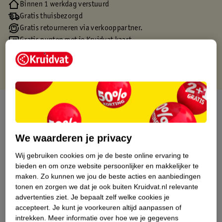
Binnen 1 werkdag verstuurd
Gratis thuisbezorgd
Gratis retourneren via verkooppartner.
Gratis punten met je Kruidvat kaart
Over dit product
Productinformatie
We waarderen je privacy
Wij gebruiken cookies om je de beste online ervaring te
Etiketinformatie
bieden en om onze website persoonlijker en makkelijker te
maken.
Zo kunnen we jou de beste acties en aanbiedingen
Nature Impact Score
tonen en zorgen we dat je ook buiten Kruidvat.nl relevante
advertenties ziet.
Je bepaalt zelf welke cookies je
Dit product heeft (nog) geen Nature
accepteert.
Je kunt je voorkeuren altijd aanpassen of
Impact Score.
intrekken.
Meer informatie over hoe we je gegevens