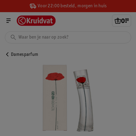
Voor 22:00 besteld, morgen in huis
0
.
00
Damesparfum