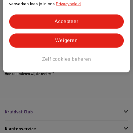
Meer informatie
verwerken lees je in ons
Privacybeleid
.
Accepteer
Bestel & Bezorginformatie
Weigeren
Bekijk ook
Zelf cookies beheren
Meer
Kenzo
Alle Damesparfum
Hoe controleren wij de reviews?
Kruidvat Club
Klantenservice