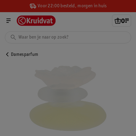
Voor 22:00 besteld, morgen in huis
0
.
00
Damesparfum