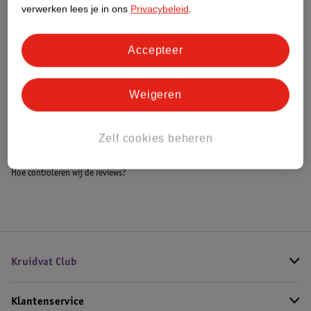
Meer informatie
verwerken lees je in ons
Privacybeleid
.
Accepteer
Bestel & Bezorginformatie
Weigeren
Bekijk ook
Zelf cookies beheren
Meer
Kenzo
Alle Damesparfum
Hoe controleren wij de reviews?
Kruidvat Club
Klantenservice