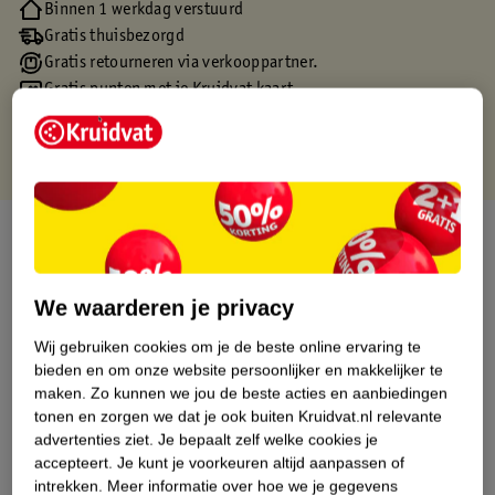
Binnen 1 werkdag verstuurd
Gratis thuisbezorgd
Gratis retourneren via verkooppartner.
Gratis punten met je Kruidvat kaart
Over dit product
Productinformatie
We waarderen je privacy
Wij gebruiken cookies om je de beste online ervaring te
Etiketinformatie
bieden en om onze website persoonlijker en makkelijker te
maken.
Zo kunnen we jou de beste acties en aanbiedingen
Nature Impact Score
tonen en zorgen we dat je ook buiten Kruidvat.nl relevante
advertenties ziet.
Je bepaalt zelf welke cookies je
Dit product heeft (nog) geen Nature
accepteert.
Je kunt je voorkeuren altijd aanpassen of
Impact Score.
intrekken.
Meer informatie over hoe we je gegevens