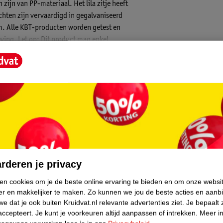
 zijn van PP-materiaal. Het lila zitje heeft
chten zijn vervaardigd in gegalvaniseerd
m. Alle KBT-producten worden getest en
ving. Let op: Dit product mag enkel
lon lagering. In verband met de slijtage
ik van een metalen ophangsysteem zonder
core.
rderen je privacy
ken cookies om je de beste online ervaring te bieden en om onze websi
er en makkelijker te maken.
Zo kunnen we jou de beste acties en aanb
e dat je ook buiten Kruidvat.nl relevante advertenties ziet.
Je bepaalt 
accepteert.
Je kunt je voorkeuren altijd aanpassen of intrekken.
Meer in