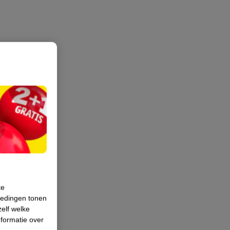
te
iedingen tonen
zelf welke
formatie over