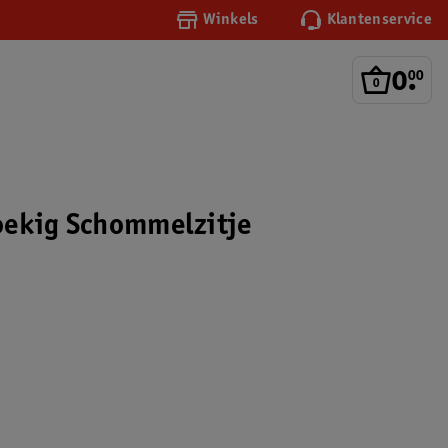
Winkels
Klantenservice
0
.
00
oekig Schommelzitje