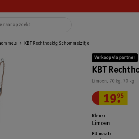
hommels
KBT Rechthoekig Schommelzitje
Verkoop via partner
KBT Rechth
Limoen, 70 kg, 70 kg
19
.
95
Kleur
Limoen
EU maat