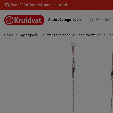
Voor 22:00 besteld, morgen in huis
Acties
Categorieën
Home
Speelgoed
Buitenspeelgoed
Speeltoestellen
Sc