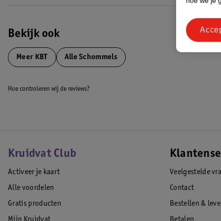
hoe we je 
Acce
Bekijk ook
Meer
KBT
Alle Schommels
Hoe controleren wij de reviews?
Kruidvat Club
Klantense
Activeer je kaart
Veelgestelde vr
Alle voordelen
Contact
Gratis producten
Bestellen & lev
Mijn Kruidvat
Betalen