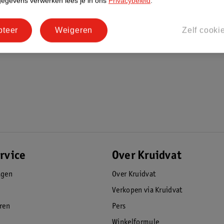
gegevens verwerken lees je in ons
Privacybeleid
.
pteer
Weigeren
Zelf cooki
rvice
Over Kruidvat
agen
Over Kruidvat
Verkopen via Kruidvat
eren
Pers
Winkelformule