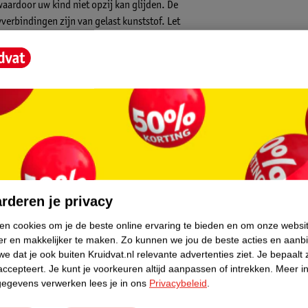
waardoor uw kind niet opzij kan glijden. De
verbindingen zijn van gelast kunststof. Let
elhaken voorzien van een nylon lagering. In
op metaal is het gebruik van een metalen
aties:
core.
rderen je privacy
ken cookies om je de beste online ervaring te bieden en om onze websi
er en makkelijker te maken.
Zo kunnen we jou de beste acties en aanb
e dat je ook buiten Kruidvat.nl relevante advertenties ziet.
Je bepaalt 
accepteert.
Je kunt je voorkeuren altijd aanpassen of intrekken.
Meer in
gegevens verwerken lees je in ons
Privacybeleid
.