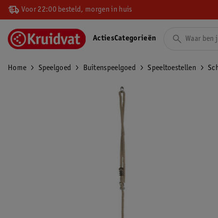
Voor 22:00 besteld, morgen in huis
Acties
Categorieën
Home
Speelgoed
Buitenspeelgoed
Speeltoestellen
Sc