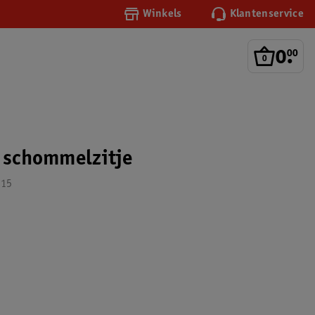
Winkels
Klantenservice
0
.
00
l schommelzitje
 15