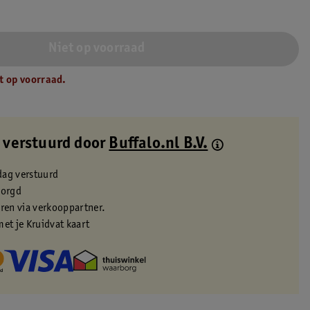
Niet op voorraad
t op voorraad.
 verstuurd door
Buffalo.nl B.V.
dag verstuurd
zorgd
eren via verkooppartner.
met je Kruidvat kaart