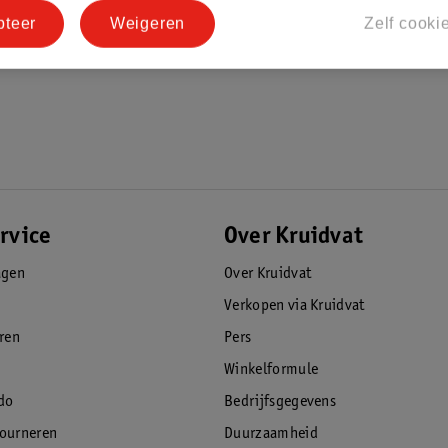
pteer
Weigeren
Zelf cooki
rvice
Over Kruidvat
agen
Over Kruidvat
Verkopen via Kruidvat
eren
Pers
Winkelformule
do
Bedrijfsgegevens
tourneren
Duurzaamheid