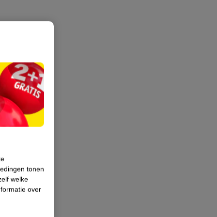
te
iedingen tonen
zelf welke
formatie over