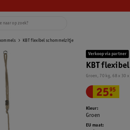
hommels
KBT flexibel schommelzitje
Verkoop via partner
KBT flexibe
Groen, 70 kg, 68 x 30 x
25
.
95
Kleur
Groen
EU maat