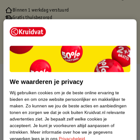
Binnen 1 werkdag verstuurd
Gratis thuisbezorgd
Gratis retourneren via verkooppartner.
Gratis punten met je Kruidvat kaart
Over dit product
We waarderen je privacy
Productinformatie
Wij gebruiken cookies om je de beste online ervaring te
bieden en om onze website persoonlijker en makkelijker te
maken.
Zo kunnen we jou de beste acties en aanbiedingen
Nature Impact Score
tonen en zorgen we dat je ook buiten Kruidvat.nl relevante
Dit product heeft (nog) geen Nature
advertenties ziet.
Je bepaalt zelf welke cookies je
Impact Score.
accepteert.
Je kunt je voorkeuren altijd aanpassen of
Meer informatie
intrekken.
Meer informatie over hoe we je gegevens
verwerken lees je in ons
Privacybeleid
.