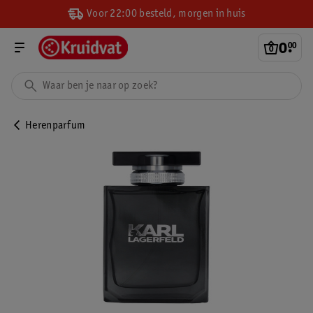
Voor 22:00 besteld, morgen in huis
0
.
00
Herenparfum