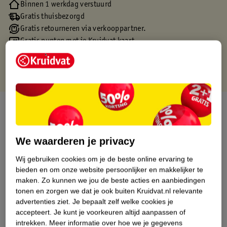
Binnen 1 werkdag verstuurd
Gratis thuisbezorgd
Gratis retourneren via verkooppartner.
Gratis punten met je Kruidvat kaart
Over dit product
Productinformatie
We waarderen je privacy
Wij gebruiken cookies om je de beste online ervaring te
Etiketinformatie
bieden en om onze website persoonlijker en makkelijker te
maken.
Zo kunnen we jou de beste acties en aanbiedingen
Nature Impact Score
tonen en zorgen we dat je ook buiten Kruidvat.nl relevante
advertenties ziet.
Je bepaalt zelf welke cookies je
Dit product heeft (nog) geen Nature
accepteert.
Je kunt je voorkeuren altijd aanpassen of
Impact Score.
intrekken.
Meer informatie over hoe we je gegevens