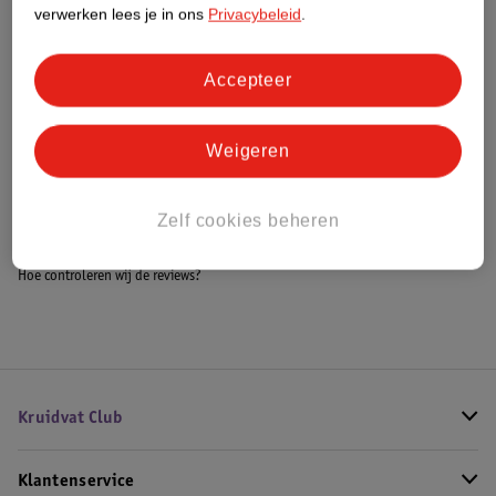
Meer informatie
verwerken lees je in ons
Privacybeleid
.
Accepteer
Bestel & Bezorginformatie
Weigeren
Bekijk ook
Zelf cookies beheren
Meer
Juliette has a gun
Alle Unisex parfum
Hoe controleren wij de reviews?
Kruidvat Club
Klantenservice