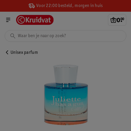
Voor 22:00 besteld, morgen in huis
0
.
00
Unisex parfum