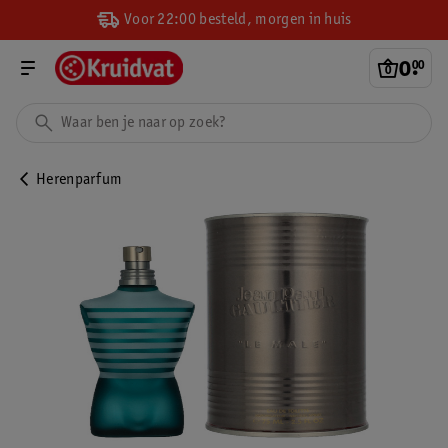
Voor 22:00 besteld, morgen in huis
0
.
00
Herenparfum