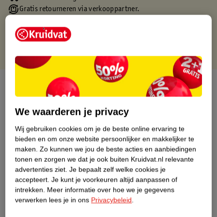
Gratis retourneren via verkooppartner.
Gratis punten met je Kruidvat kaart
Over dit product
Productinformatie
We waarderen je privacy
Wij gebruiken cookies om je de beste online ervaring te
Nature Impact Score
bieden en om onze website persoonlijker en makkelijker te
maken.
Zo kunnen we jou de beste acties en aanbiedingen
Dit product heeft (nog) geen Nature
tonen en zorgen we dat je ook buiten Kruidvat.nl relevante
Impact Score.
advertenties ziet.
Je bepaalt zelf welke cookies je
Meer informatie
accepteert.
Je kunt je voorkeuren altijd aanpassen of
intrekken.
Meer informatie over hoe we je gegevens
verwerken lees je in ons
Privacybeleid
.
Bestel & Bezorginformatie