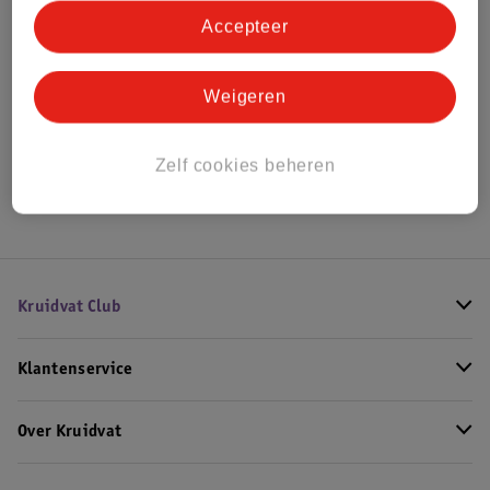
Accepteer
Bekijk ook
Weigeren
Meer
Joop!
Alle Herenparfum
Zelf cookies beheren
Hoe controleren wij de reviews?
Kruidvat Club
Klantenservice
Over Kruidvat