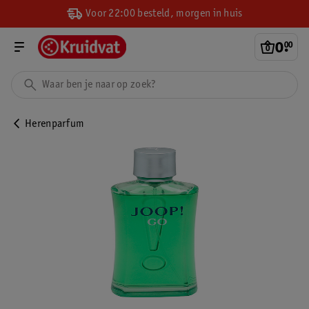
Voor 22:00 besteld, morgen in huis
0
.
00
Herenparfum