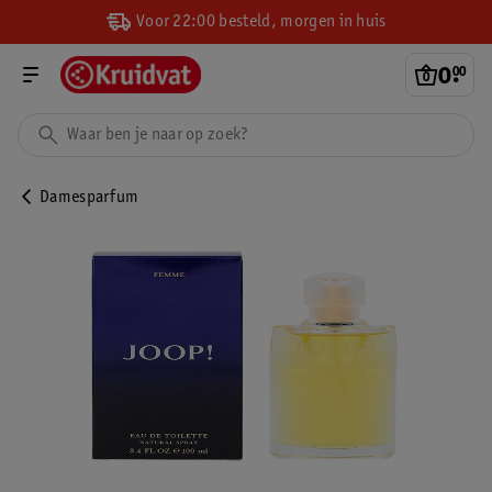
Voor 22:00 besteld, morgen in huis
0
.
00
Damesparfum