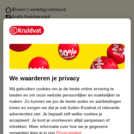
Binnen 1 werkdag verstuurd
Gratis thuisbezorgd
Gratis retourneren via verkooppartner.
Gratis punten met je Kruidvat kaart
Over dit product
We waarderen je privacy
Productinformatie
Wij gebruiken cookies om je de beste online ervaring te
bieden en om onze website persoonlijker en makkelijker te
maken.
Zo kunnen we jou de beste acties en aanbiedingen
Nature Impact Score
tonen en zorgen we dat je ook buiten Kruidvat.nl relevante
Dit product heeft (nog) geen Nature
advertenties ziet.
Je bepaalt zelf welke cookies je
Impact Score.
accepteert.
Je kunt je voorkeuren altijd aanpassen of
Meer informatie
intrekken.
Meer informatie over hoe we je gegevens
verwerken lees je in ons
Privacybeleid
.