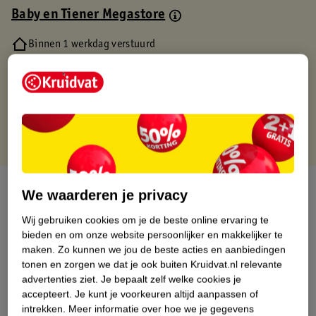
Baby en Tiener Megastore
Binnen 1 werkdag verstuurd
Gratis thuisbezorgd
Gratis retourneren via verkooppartner.
Gratis punten met je Kruidvat kaart
Over dit product
We waarderen je privacy
Productinformatie
Wij gebruiken cookies om je de beste online ervaring te
bieden en om onze website persoonlijker en makkelijker te
maken.
Zo kunnen we jou de beste acties en aanbiedingen
Nature Impact Score
tonen en zorgen we dat je ook buiten Kruidvat.nl relevante
advertenties ziet.
Je bepaalt zelf welke cookies je
Dit product heeft (nog) geen Nature
accepteert.
Je kunt je voorkeuren altijd aanpassen of
Impact Score.
intrekken.
Meer informatie over hoe we je gegevens
Meer informatie