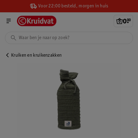
Voor 22:00 besteld, morgen in huis
0
.
00
Kruiken en kruikenzakken