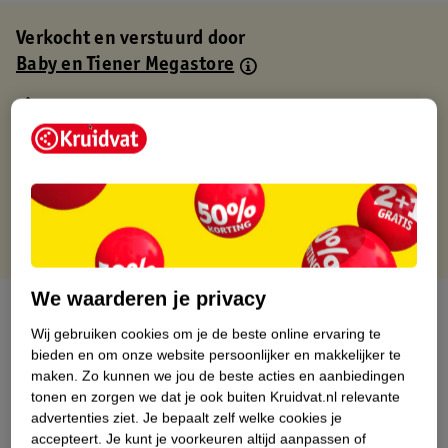
Verkocht en verstuurd door
Baby en Tiener Megastore
Binnen 1 werkdag verstuurd
Gratis thuisbezorgd
Gratis retourneren via verkooppartner.
Gratis punten met je Kruidvat kaart
We waarderen je privacy
Over dit product
Wij gebruiken cookies om je de beste online ervaring te
Productinformatie
bieden en om onze website persoonlijker en makkelijker te
maken.
Zo kunnen we jou de beste acties en aanbiedingen
tonen en zorgen we dat je ook buiten Kruidvat.nl relevante
Nature Impact Score
advertenties ziet.
Je bepaalt zelf welke cookies je
accepteert.
Je kunt je voorkeuren altijd aanpassen of
Dit product heeft (nog) geen Nature