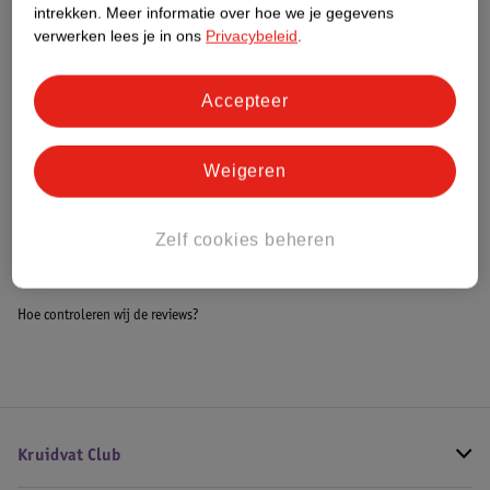
intrekken.
Meer informatie over hoe we je gegevens
Impact Score.
verwerken lees je in ons
Privacybeleid
.
Meer informatie
Accepteer
Bestel & Bezorginformatie
Weigeren
Bekijk ook
Zelf cookies beheren
Alle Kruiken en kruikenzakken
Hoe controleren wij de reviews?
Kruidvat Club