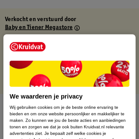
Verkocht en verstuurd door
Baby en Tiener Megastore
Binnen 1 werkdag verstuurd
Gratis thuisbezorgd
Gratis retourneren via verkooppartner.
Gratis punten met je Kruidvat kaart
We waarderen je privacy
Over dit product
Wij gebruiken cookies om je de beste online ervaring te
bieden en om onze website persoonlijker en makkelijker te
Productinformatie
maken.
Zo kunnen we jou de beste acties en aanbiedingen
tonen en zorgen we dat je ook buiten Kruidvat.nl relevante
advertenties ziet.
Je bepaalt zelf welke cookies je
Nature Impact Score