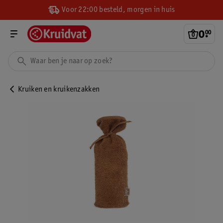
Voor 22:00 besteld, morgen in huis
0
.
00
Kruiken en kruikenzakken