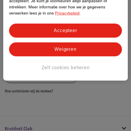
accepteert.
Je kunt je voorkeuren altijd aanpassen of
Dit product heeft (nog) geen Nature
intrekken.
Meer informatie over hoe we je gegevens
Impact Score.
verwerken lees je in ons
Privacybeleid
.
Meer informatie
Accepteer
Bestel & Bezorginformatie
Weigeren
Bekijk ook
Zelf cookies beheren
Alle Kruiken en kruikenzakken
Hoe controleren wij de reviews?
Kruidvat Club