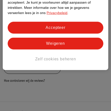
Nature Impact Score
accepteert.
Je kunt je voorkeuren altijd aanpassen of
intrekken.
Meer informatie over hoe we je gegevens
Dit product heeft (nog) geen Nature
verwerken lees je in ons
Privacybeleid
.
Impact Score.
Meer informatie
Accepteer
Bestel & Bezorginformatie
Weigeren
Bekijk ook
Zelf cookies beheren
Alle Aankleedkussenhoezen
Hoe controleren wij de reviews?