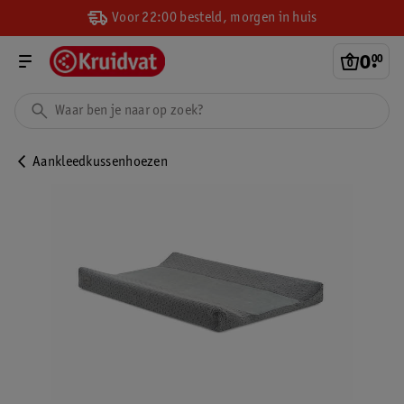
Voor 22:00 besteld, morgen in huis
0
.
00
Aankleedkussenhoezen