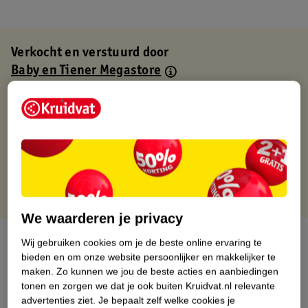
Verkocht en verstuurd door
Baby en Tiener Megastore
Binnen 1 werkdag verstuurd
Gratis thuisbezorgd
Gratis retourneren via verkooppartner.
Gratis punten met je Kruidvat kaart
We waarderen je privacy
Over dit product
Wij gebruiken cookies om je de beste online ervaring te
bieden en om onze website persoonlijker en makkelijker te
Productinformatie
maken.
Zo kunnen we jou de beste acties en aanbiedingen
tonen en zorgen we dat je ook buiten Kruidvat.nl relevante
advertenties ziet.
Je bepaalt zelf welke cookies je