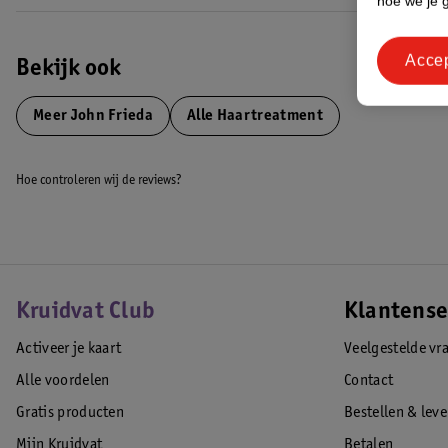
hoe we je 
Acce
Bekijk ook
Meer
John Frieda
Alle Haartreatment
Hoe controleren wij de reviews?
Kruidvat Club
Klantense
Activeer je kaart
Veelgestelde vr
Alle voordelen
Contact
Gratis producten
Bestellen & lev
Mijn Kruidvat
Betalen