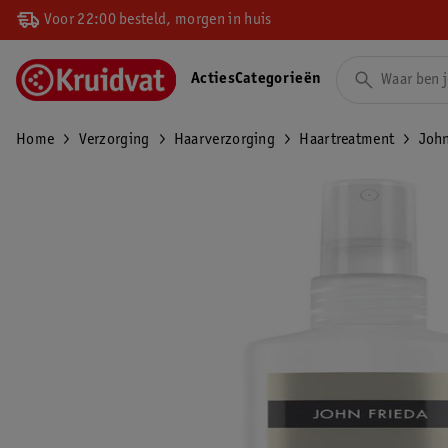
Voor 22:00 besteld, morgen in huis
Acties
Categorieën
Home
Verzorging
Haarverzorging
Haartreatment
John