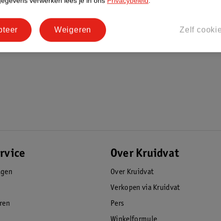
gegevens verwerken lees je in ons
Privacybeleid
.
pteer
Weigeren
Zelf cooki
rvice
Over Kruidvat
agen
Over Kruidvat
Verkopen via Kruidvat
eren
Pers
Winkelformule