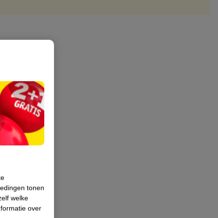
te
iedingen tonen
zelf welke
formatie over