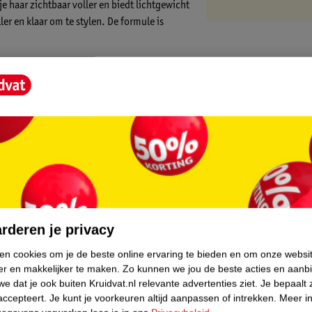
je haar zichtbaar voller en biedt lichtgewicht
er en klaar om te stylen. De formule is
iënten.
core.
rderen je privacy
ken cookies om je de beste online ervaring te bieden en om onze websi
er en makkelijker te maken.
Zo kunnen we jou de beste acties en aanb
e dat je ook buiten Kruidvat.nl relevante advertenties ziet.
Je bepaalt 
accepteert.
Je kunt je voorkeuren altijd aanpassen of intrekken.
Meer in