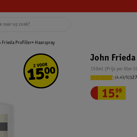
 Frieda Profiller+ Haarspray
John Frieda
150ml
Prijs per
liter
1
127
(4.43/5)
15
.
99