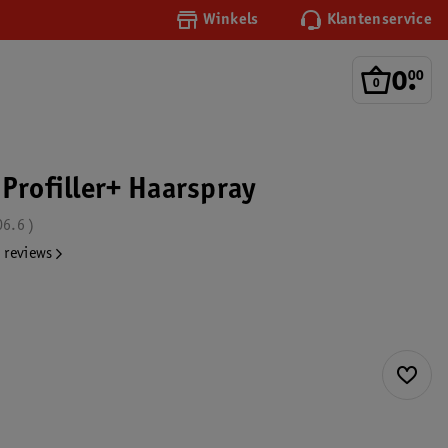
Winkels
Klantenservice
0
.
00
 Profiller+ Haarspray
06.6
 reviews