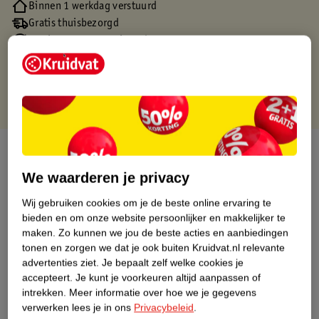
Binnen 1 werkdag verstuurd
Gratis thuisbezorgd
Gratis retourneren via verkooppartner.
Gratis punten met je Kruidvat kaart
Over dit product
We waarderen je privacy
Productinformatie
Wij gebruiken cookies om je de beste online ervaring te
bieden en om onze website persoonlijker en makkelijker te
Nature Impact Score
maken.
Zo kunnen we jou de beste acties en aanbiedingen
tonen en zorgen we dat je ook buiten Kruidvat.nl relevante
Dit product heeft (nog) geen Nature
advertenties ziet.
Je bepaalt zelf welke cookies je
Impact Score.
accepteert.
Je kunt je voorkeuren altijd aanpassen of
Meer informatie
intrekken.
Meer informatie over hoe we je gegevens
verwerken lees je in ons
Privacybeleid
.