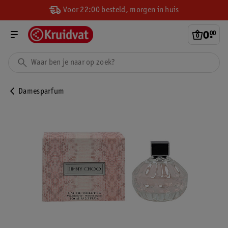
Voor 22:00 besteld, morgen in huis
0
.
00
Damesparfum