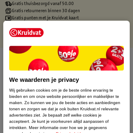
Gratis thuisbezorgd vanaf 50.00
Gratis retourneren binnen 30 dagen
Gratis punten met je Kruidvat kaart
Over dit product
Productinformatie
We waarderen je privacy
Etiketinformatie
Wij gebruiken cookies om je de beste online ervaring te
bieden en om onze website persoonlijker en makkelijker te
maken.
Zo kunnen we jou de beste acties en aanbiedingen
Nature Impact Score
tonen en zorgen we dat je ook buiten Kruidvat.nl relevante
Dit product heeft (nog) geen Nature
advertenties ziet.
Je bepaalt zelf welke cookies je
Impact Score.
accepteert.
Je kunt je voorkeuren altijd aanpassen of
Meer informatie
intrekken.
Meer informatie over hoe we je gegevens