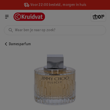
Voor 22:00 besteld, morgen in huis
0
.
00
Damesparfum