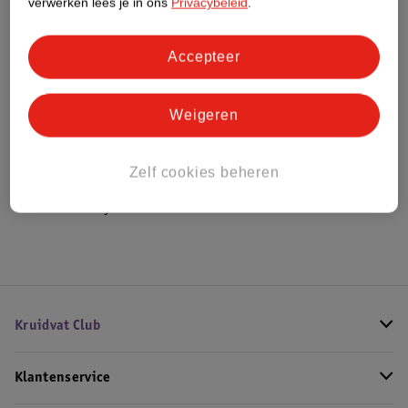
verwerken lees je in ons
Privacybeleid
.
Bestel & Bezorginformatie
Accepteer
Weigeren
Bekijk ook
Meer
Jimmy Choo
Alle Damesparfum
Zelf cookies beheren
Hoe controleren wij de reviews?
Kruidvat Club
Klantenservice