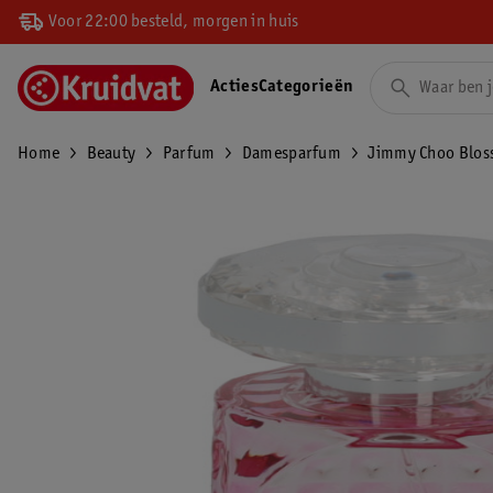
Voor 22:00 besteld, morgen in huis
Acties
Categorieën
Home
Beauty
Parfum
Damesparfum
Jimmy Choo Blos