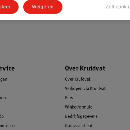
pteer
Weigeren
Zelf cooki
rvice
Over Kruidvat
agen
Over Kruidvat
Verkopen via Kruidvat
eren
Pers
Winkelformule
do
Bedrijfsgegevens
tourneren
Duurzaamheid