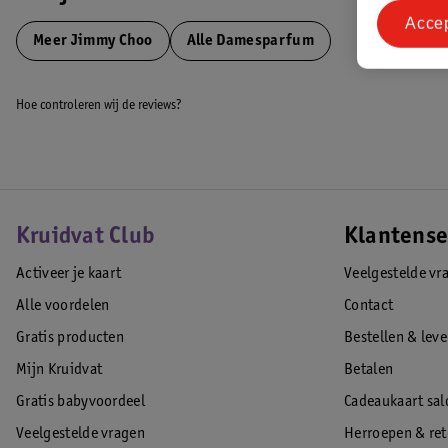
Acce
Meer
Jimmy Choo
Alle Damesparfum
Hoe controleren wij de reviews?
Kruidvat Club
Klantense
Activeer je kaart
Veelgestelde vr
Alle voordelen
Contact
Gratis producten
Bestellen & lev
Mijn Kruidvat
Betalen
Gratis babyvoordeel
Cadeaukaart sal
Veelgestelde vragen
Herroepen & re