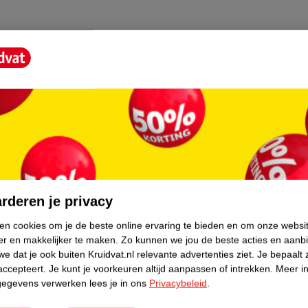
WATER), BENZYL SALICYLATE, LIMONENE,
 CITRONELLOL, ETHYLHEXYL SALICYLATE,
NIOL, BENZYL ALCOHOL, BHT, CI 60730
core.
rderen je privacy
ken cookies om je de beste online ervaring te bieden en om onze websi
er en makkelijker te maken.
Zo kunnen we jou de beste acties en aanb
e dat je ook buiten Kruidvat.nl relevante advertenties ziet.
Je bepaalt 
accepteert.
Je kunt je voorkeuren altijd aanpassen of intrekken.
Meer in
gegevens verwerken lees je in ons
Privacybeleid
.