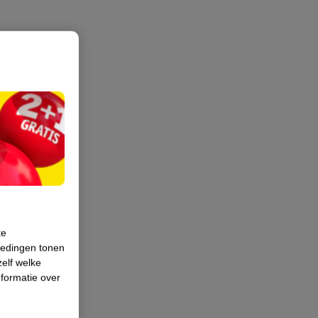
te
iedingen tonen
zelf welke
formatie over