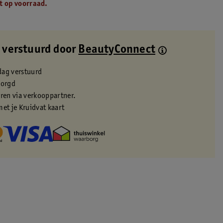
t op voorraad.
 verstuurd door
BeautyConnect
dag verstuurd
zorgd
eren via verkooppartner.
met je Kruidvat kaart