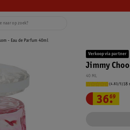
som - Eau de Parfum 40ml
Verkoop via partner
Jimmy Choo 
40 ML
18 
(4.83/5)
36
.
69