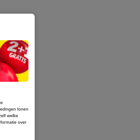
te
iedingen tonen
zelf welke
formatie over