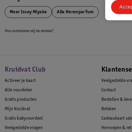
Acce
Meer
Issey Miyake
Alle Herenparfum
Hoe controleren wij de reviews?
Kruidvat Club
Klantense
Activeer je kaart
Veelgestelde vr
Alle voordelen
Contact
Gratis producten
Bestellen & lev
Mijn Kruidvat
Betalen
Gratis babyvoordeel
Cadeaukaart sal
Veelgestelde vragen
Herroepen & re