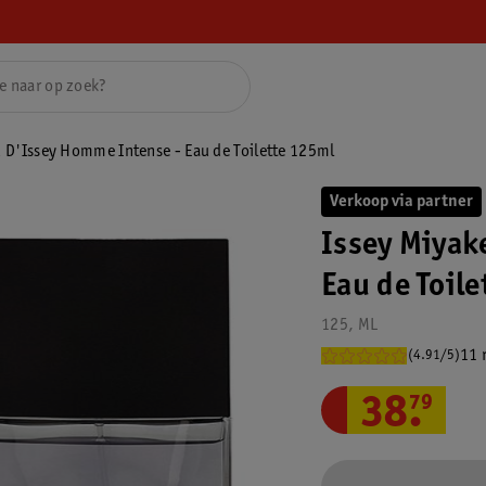
u D'Issey Homme Intense - Eau de Toilette 125ml
Verkoop via partner
Issey Miyak
Eau de Toil
125, ML
11 
(4.91/5)
38
.
79