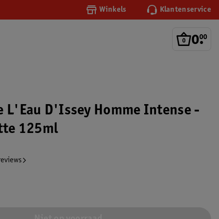
Winkels
Klantenservice
0
.
00
e L'Eau D'Issey Homme Intense -
ette 125ml
reviews