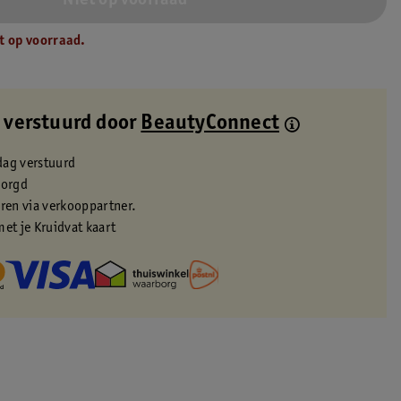
Niet op voorraad
t op voorraad.
 verstuurd door
BeautyConnect
dag verstuurd
zorgd
eren via verkooppartner.
met je Kruidvat kaart