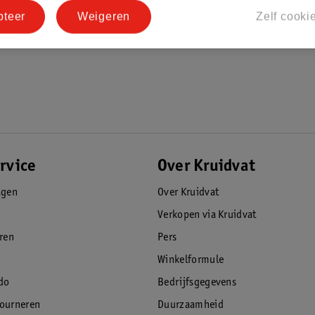
pteer
Weigeren
Zelf cooki
rvice
Over Kruidvat
agen
Over Kruidvat
Verkopen via Kruidvat
eren
Pers
Winkelformule
do
Bedrijfsgegevens
tourneren
Duurzaamheid