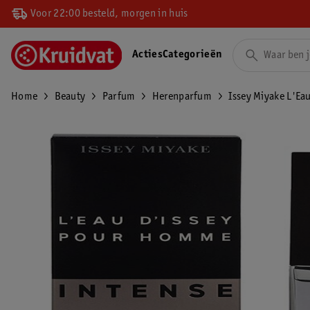
Voor 22:00 besteld, morgen in huis
Acties
Categorieën
Home
Beauty
Parfum
Herenparfum
Issey Miyake L'Ea