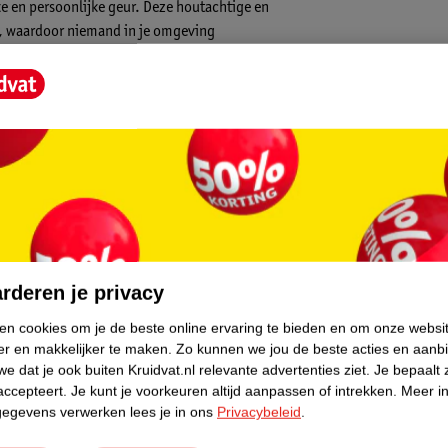
e en persoonlijke geur. Deze houtachtige en
uit, waardoor niemand in je omgeving
OL, HYDROXY CITRONELLAL, COUMARIN,
E, CITRONELLOL, EUGENOL, GERANIOL,
IOLET 2), BHT
core.
rderen je privacy
ken cookies om je de beste online ervaring te bieden en om onze websi
er en makkelijker te maken.
Zo kunnen we jou de beste acties en aanb
e dat je ook buiten Kruidvat.nl relevante advertenties ziet.
Je bepaalt 
accepteert.
Je kunt je voorkeuren altijd aanpassen of intrekken.
Meer in
gegevens verwerken lees je in ons
Privacybeleid
.