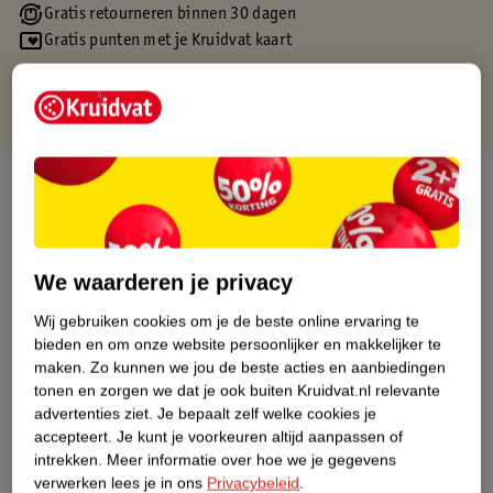
Gratis retourneren binnen 30 dagen
Gratis punten met je Kruidvat kaart
Over dit product
Productinformatie
We waarderen je privacy
Etiketinformatie
Wij gebruiken cookies om je de beste online ervaring te
bieden en om onze website persoonlijker en makkelijker te
Nature Impact Score
maken.
Zo kunnen we jou de beste acties en aanbiedingen
tonen en zorgen we dat je ook buiten Kruidvat.nl relevante
Dit product heeft (nog) geen Nature
advertenties ziet.
Je bepaalt zelf welke cookies je
Impact Score.
accepteert.
Je kunt je voorkeuren altijd aanpassen of
Meer informatie
intrekken.
Meer informatie over hoe we je gegevens
verwerken lees je in ons
Privacybeleid
.