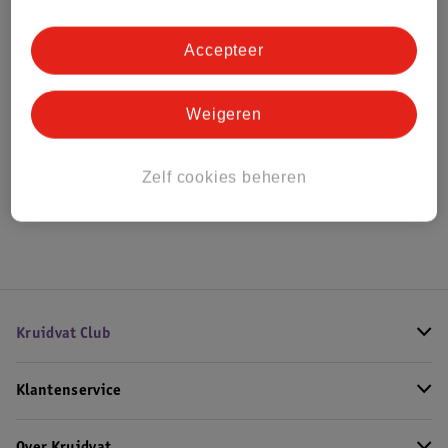
Bestel & Bezorginformatie
Accepteer
Bekijk ook
Weigeren
Meer
Inoli
Alle Babyolie
Zelf cookies beheren
Hoe controleren wij de reviews?
Kruidvat Club
Klantenservice