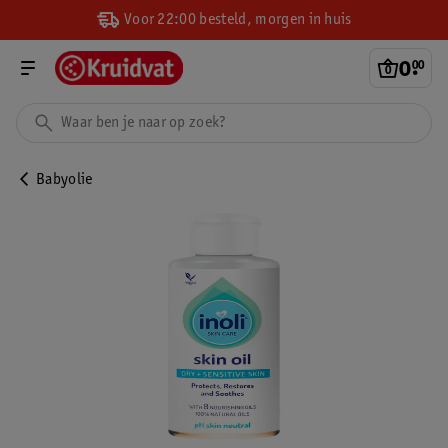
Voor 22:00 besteld, morgen in huis
0
.
00
Babyolie