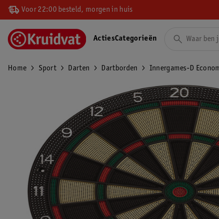
Voor 22:00 besteld, morgen in huis
Acties
Categorieën
Home
Sport
Darten
Dartborden
Innergames-D Economy