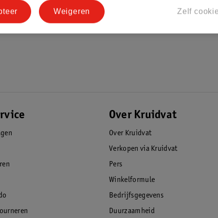
pteer
Weigeren
Zelf cooki
rvice
Over Kruidvat
agen
Over Kruidvat
Verkopen via Kruidvat
eren
Pers
Winkelformule
do
Bedrijfsgegevens
tourneren
Duurzaamheid