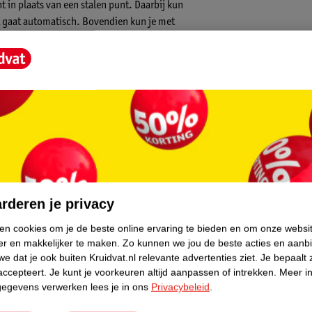
t in plaats van een stalen punt. Daarbij kun
dit gaat automatisch. Bovendien kun je met
hillende spelniveaus. De economy heeft 21
n! Inclusief geluids- en lichteffecten en een
pecificaties:
core.
rderen je privacy
ken cookies om je de beste online ervaring te bieden en om onze websi
er en makkelijker te maken.
Zo kunnen we jou de beste acties en aanb
e dat je ook buiten Kruidvat.nl relevante advertenties ziet.
Je bepaalt 
accepteert.
Je kunt je voorkeuren altijd aanpassen of intrekken.
Meer in
gegevens verwerken lees je in ons
Privacybeleid
.