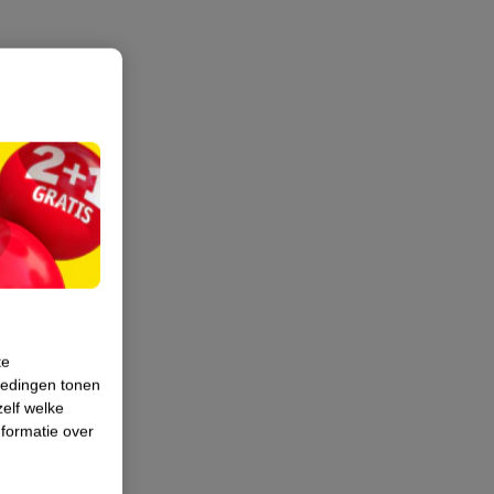
te
iedingen tonen
zelf welke
formatie over