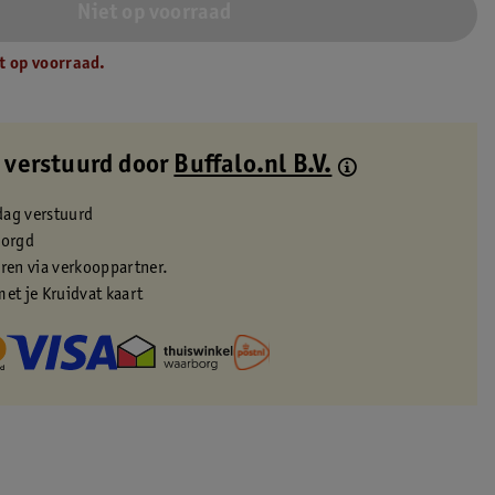
Niet op voorraad
t op voorraad.
 verstuurd door
Buffalo.nl B.V.
dag verstuurd
zorgd
eren via verkooppartner.
met je Kruidvat kaart