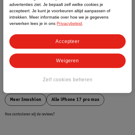
advertenties ziet.
Je bepaalt zelf welke cookies je
accepteert.
Je kunt je voorkeuren altijd aanpassen of
Nature Impact Score
intrekken.
Meer informatie over hoe we je gegevens
verwerken lees je in ons
Privacybeleid
.
Dit product heeft (nog) geen Nature
Impact Score.
Meer informatie
Accepteer
Weigeren
Bestel & Bezorginformatie
Zelf cookies beheren
Bekijk ook
Meer
Imoshion
Alle iPhone 17 pro max
Hoe controleren wij de reviews?