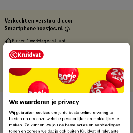
Verkocht en verstuurd door
Smartphonehoesjes.nl
Binnen 1 werkdag verstuurd
Gratis thuisbezorgd
Gratis retourneren via verkooppartner.
Gratis punten met je Kruidvat kaart
Over dit product
We waarderen je privacy
Wij gebruiken cookies om je de beste online ervaring te
Productinformatie
bieden en om onze website persoonlijker en makkelijker te
maken.
Zo kunnen we jou de beste acties en aanbiedingen
tonen en zorgen we dat je ook buiten Kruidvat.nl relevante
Etiketinformatie