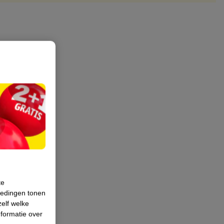
te
iedingen tonen
zelf welke
formatie over