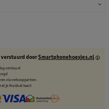
 verstuurd door
Smartphonehoesjes.nl
dag verstuurd
zorgd
eren via verkooppartner.
met je Kruidvat kaart