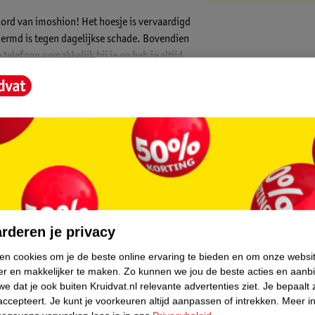
koord van imoshion! Het hoesje is vervaardigd
hermd is tegen dagelijkse schade. Bovendien
telefoon gemakkelijk bij je en heb je altijd
je weg.
mm en is vervaardigd uit zacht en sterk
rden zonder in je huid te snijden. Dankzij
e gewenste lengte. Verleng het koord wanneer
 deze om je pols wikkelt.
van een dagje strand of het hoesje draagt
ij het koord. Bovendien blijft het strakke
 van de hoes.
core.
ateriaal zorgt voor dagelijkse bescherming
materiaal. Bovendien bieden de verhoogde
rderen je privacy
dankzij het flexibele materiaal gemakkelijk
ken cookies om je de beste online ervaring te bieden en om onze websi
er en makkelijker te maken.
Zo kunnen we jou de beste acties en aanb
or jouw smartphone en sluit naadloos aan
e dat je ook buiten Kruidvat.nl relevante advertenties ziet.
Je bepaalt 
Zo zijn de poorten volledig toegankelijk en
accepteert.
Je kunt je voorkeuren altijd aanpassen of intrekken.
Meer in