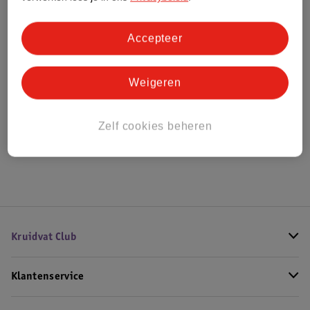
Bestel & Bezorginformatie
Accepteer
Weigeren
Bekijk ook
Meer
Hugo Boss
Alle Damesparfum
Zelf cookies beheren
Hoe controleren wij de reviews?
Kruidvat Club
Klantenservice