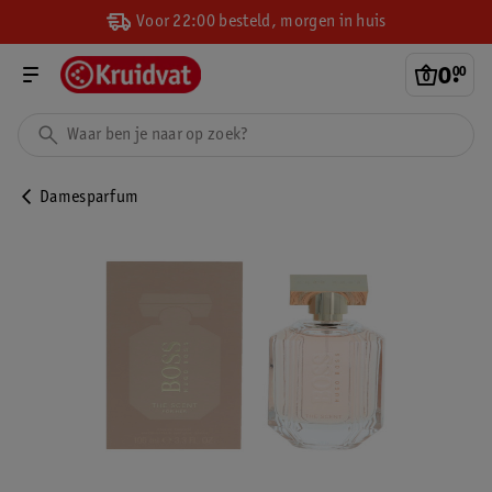
Voor 22:00 besteld, morgen in huis
0
.
00
Damesparfum