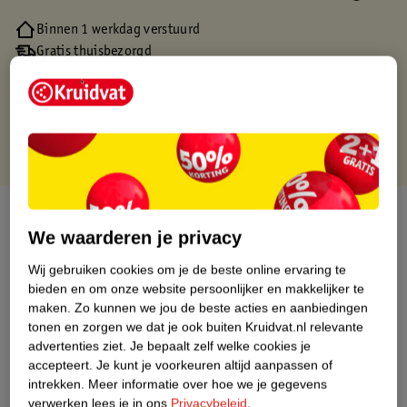
Binnen 1 werkdag verstuurd
Gratis thuisbezorgd
Gratis retourneren via verkooppartner.
Gratis punten met je Kruidvat kaart
Over dit product
We waarderen je privacy
Productinformatie
Wij gebruiken cookies om je de beste online ervaring te
bieden en om onze website persoonlijker en makkelijker te
maken.
Zo kunnen we jou de beste acties en aanbiedingen
Nature Impact Score
tonen en zorgen we dat je ook buiten Kruidvat.nl relevante
Dit product heeft (nog) geen Nature
advertenties ziet.
Je bepaalt zelf welke cookies je
Impact Score.
accepteert.
Je kunt je voorkeuren altijd aanpassen of
Meer informatie
intrekken.
Meer informatie over hoe we je gegevens
verwerken lees je in ons
Privacybeleid
.