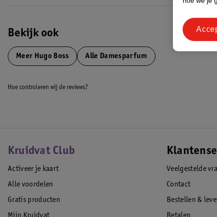
hoe we je 
Acce
Bekijk ook
Meer
Hugo Boss
Alle Damesparfum
Hoe controleren wij de reviews?
Kruidvat Club
Klantense
Activeer je kaart
Veelgestelde vr
Alle voordelen
Contact
Gratis producten
Bestellen & lev
Mijn Kruidvat
Betalen