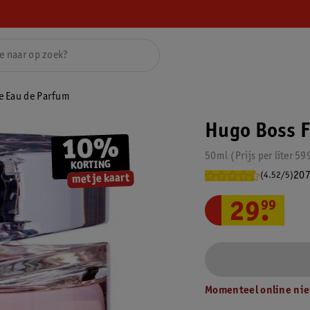
 Eau de Parfum
Hugo Boss 
50ml
Prijs per
liter
59
207
(4.52/5)
29
.
99
Momenteel online nie