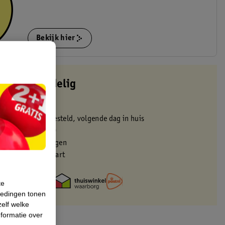
Bekijk hier
altijd voordelig
 in de winkel
oor 22:00 uur besteld, volgende dag in huis
zorgd vanaf 50.00
eren binnen 30 dagen
met je Kruidvat kaart
te
iedingen tonen
zelf welke
formatie over