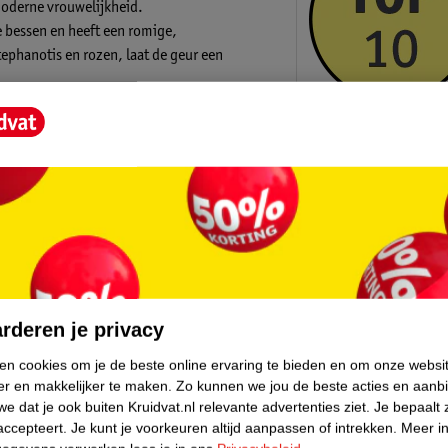
moderne vrouwelijkheid.
 bessen en heeft een romige,
tephanotis en rozen, laat de geur een
ia. De hartnoten zijn oosterse lelie,
os en satijnhout.
Kruidvat is 
Gratis ophalen
Op werkdagen v
Gratis thuisbe
core.
Gratis retourn
Gratis punten 
rderen je privacy
ken cookies om je de beste online ervaring te bieden en om onze websi
er en makkelijker te maken.
Zo kunnen we jou de beste acties en aanb
e dat je ook buiten Kruidvat.nl relevante advertenties ziet.
Je bepaalt 
accepteert.
Je kunt je voorkeuren altijd aanpassen of intrekken.
Meer in