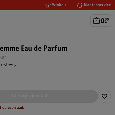
Winkels
Klantenservice
0
.
00
Femme Eau de Parfum
9.8
 reviews
Niet op voorraad
t op voorraad.