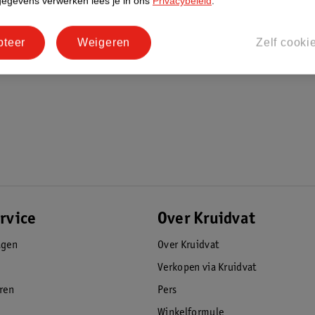
gegevens verwerken lees je in ons
Privacybeleid
.
pteer
Weigeren
Zelf cooki
rvice
Over Kruidvat
agen
Over Kruidvat
Verkopen via Kruidvat
eren
Pers
Winkelformule