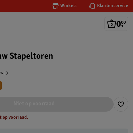
Winkels
Klantenservice
0
.
00
w Stapeltoren
ews
Niet op voorraad
t op voorraad.