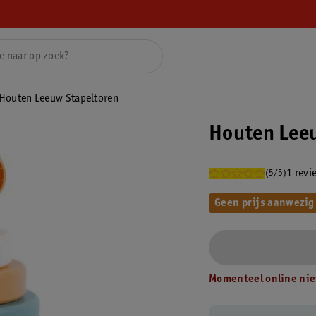
Houten Leeuw Stapeltoren
Houten Leeu
1 revi
(5/5)
Geen prijs aanwezig
Momenteel online nie