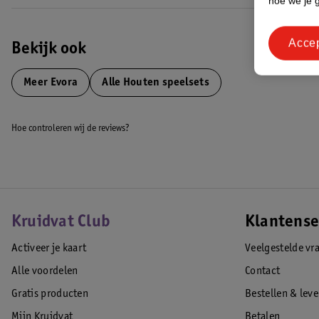
hoe we je 
Acce
Bekijk ook
Meer
Evora
Alle Houten speelsets
Hoe controleren wij de reviews?
Kruidvat Club
Klantense
Activeer je kaart
Veelgestelde vr
Alle voordelen
Contact
Gratis producten
Bestellen & lev
Mijn Kruidvat
Betalen