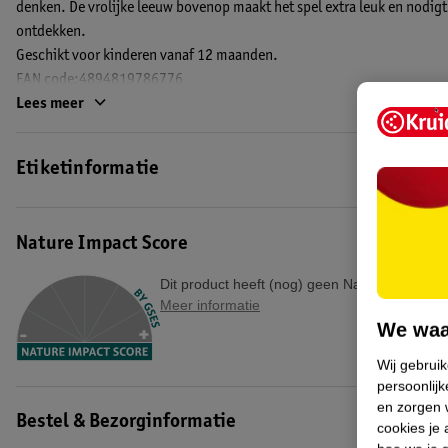
denken. De vrolijke leeuw bovenop maakt het spel extra leuk en nodigt
ontdekken.
Geschikt voor kinderen vanaf 12 maanden.
EAN code:4894819786776
Lees meer
Etiketinformatie
Nature Impact Score
Dit product heeft (nog) geen Nature Impact S
Meer informatie
We waa
Wij gebrui
persoonlijk
en zorgen w
Bestel & Bezorginformatie
cookies je 