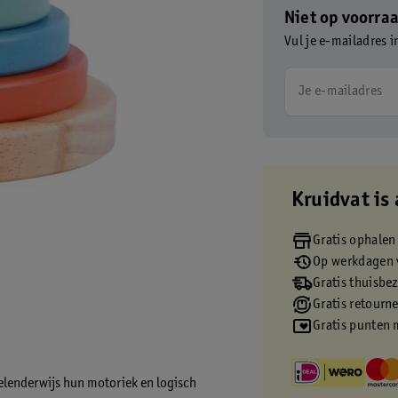
Niet op voorra
Vul je e-mailadres i
Je e-mailadres
Kruidvat is 
Gratis ophalen
Op werkdagen v
Gratis thuisbe
Gratis retourn
Gratis punten 
elenderwijs hun motoriek en logisch