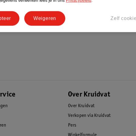
gegevens verwerken lees je in ons
Privacybeleid
.
pteer
Weigeren
Zelf cooki
rvice
Over Kruidvat
agen
Over Kruidvat
Verkopen via Kruidvat
eren
Pers
Winkelformule