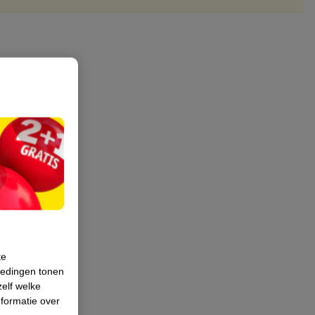
te
iedingen tonen
zelf welke
formatie over