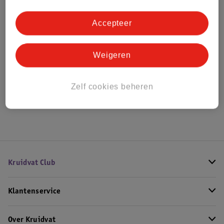
Bestel & Bezorginformatie
Accepteer
Bekijk ook
Weigeren
Meer
Evora
Alle Houten speelsets
Zelf cookies beheren
Hoe controleren wij de reviews?
Kruidvat Club
Klantenservice
Over Kruidvat