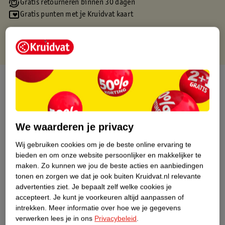
Gratis retourneren binnen 30 dagen
Gratis punten met je Kruidvat kaart
Over dit product
Productinformatie
We waarderen je privacy
Etiketinformatie
Wij gebruiken cookies om je de beste online ervaring te
bieden en om onze website persoonlijker en makkelijker te
Nature Impact Score
maken.
Zo kunnen we jou de beste acties en aanbiedingen
tonen en zorgen we dat je ook buiten Kruidvat.nl relevante
Dit product heeft (nog) geen Nature
advertenties ziet.
Je bepaalt zelf welke cookies je
Impact Score.
accepteert.
Je kunt je voorkeuren altijd aanpassen of
Meer informatie
intrekken.
Meer informatie over hoe we je gegevens
verwerken lees je in ons
Privacybeleid
.