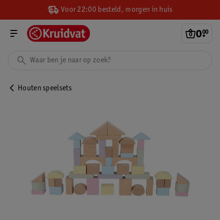
Voor 22:00 besteld, morgen in huis
0
.
00
Houten speelsets