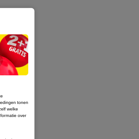
te
iedingen tonen
zelf welke
formatie over