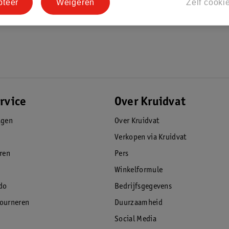
pteer
Weigeren
Zelf cooki
rvice
Over Kruidvat
agen
Over Kruidvat
Verkopen via Kruidvat
eren
Pers
Winkelformule
do
Bedrijfsgegevens
tourneren
Duurzaamheid
Social Media