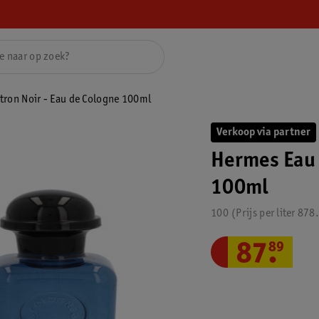
tron Noir - Eau de Cologne 100ml
Verkoop via partner
Hermes Eau 
100ml
100
Prijs per
liter
878
87
.
89