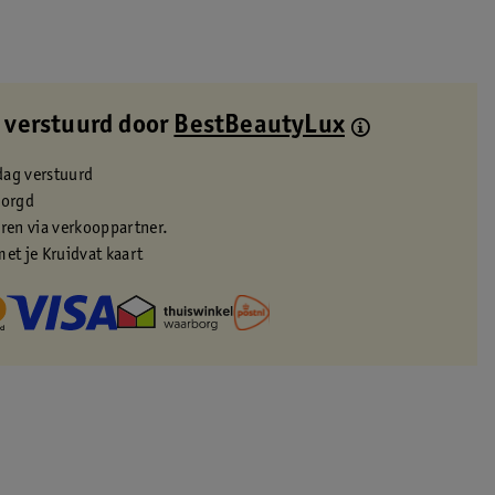
 verstuurd door
BestBeautyLux
dag verstuurd
zorgd
eren via verkooppartner.
met je Kruidvat kaart