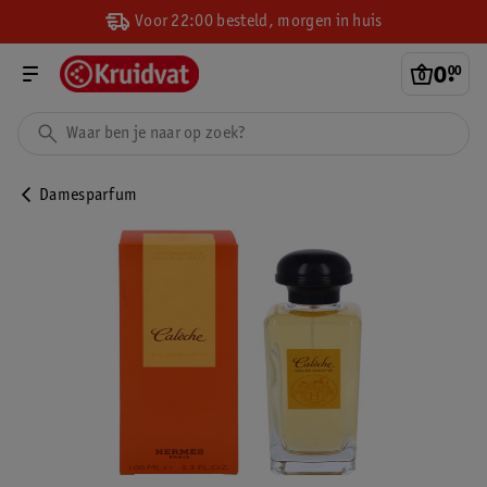
Voor 22:00 besteld, morgen in huis
0
.
00
Damesparfum