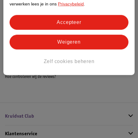
Meer informatie
verwerken lees je in ons
Privacybeleid
.
Accepteer
Bestel & Bezorginformatie
Weigeren
Bekijk ook
Zelf cookies beheren
Meer
Hermesetas
Alle Damesparfum
Hoe controleren wij de reviews?
Kruidvat Club
Klantenservice