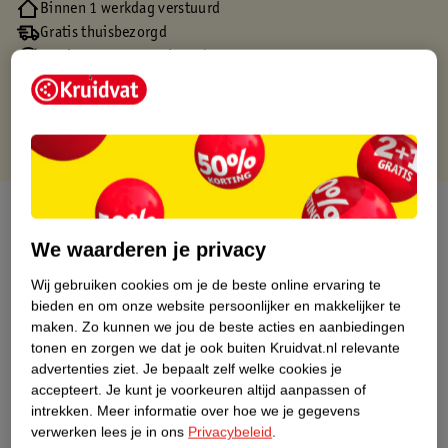
Binnen 1 werkdag verstuurd
Gratis thuisbezorgd
Gratis retourneren via verkooppartner.
Gratis punten met je Kruidvat kaart
Over dit product
We waarderen je privacy
Productinformatie
Wij gebruiken cookies om je de beste online ervaring te
bieden en om onze website persoonlijker en makkelijker te
Nature Impact Score
maken.
Zo kunnen we jou de beste acties en aanbiedingen
tonen en zorgen we dat je ook buiten Kruidvat.nl relevante
Dit product heeft (nog) geen Nature
advertenties ziet.
Je bepaalt zelf welke cookies je
Impact Score.
accepteert.
Je kunt je voorkeuren altijd aanpassen of
Meer informatie
intrekken.
Meer informatie over hoe we je gegevens
verwerken lees je in ons
Privacybeleid
.