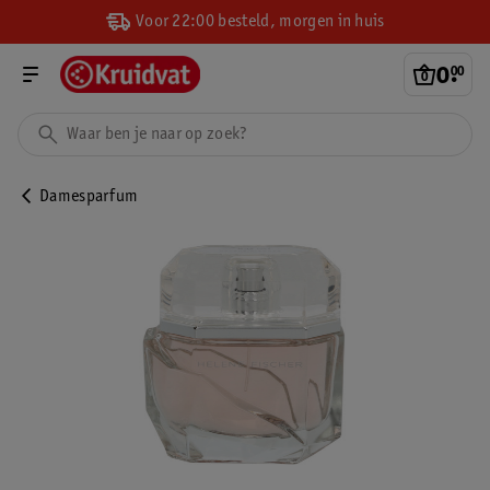
Voor 22:00 besteld, morgen in huis
0
.
00
Damesparfum