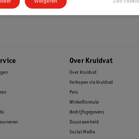
pteer
Weigeren
Zelf cooki
rvice
Over Kruidvat
agen
Over Kruidvat
Verkopen via Kruidvat
eren
Pers
Winkelformule
do
Bedrijfsgegevens
tourneren
Duurzaamheid
Social Media