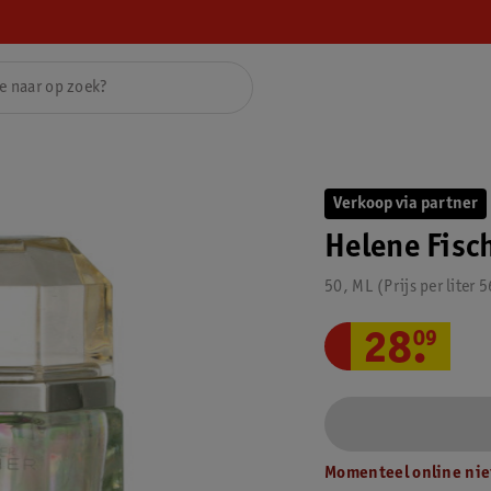
Verkoop via partner
Helene Fisc
50, ML
Prijs per
liter
5
28
.
09
Momenteel online nie