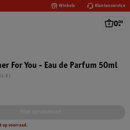
Winkels
Klantenservice
0
.
00
her For You - Eau de Parfum 50ml
61.8
Niet op voorraad
t op voorraad.