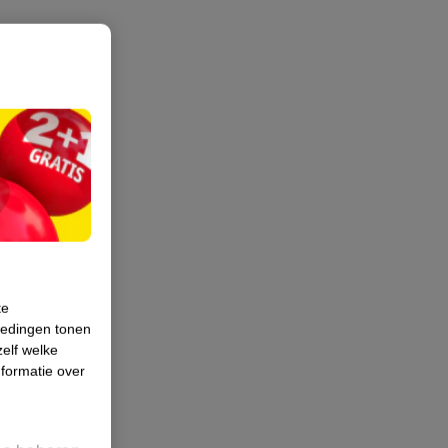
te
iedingen tonen
zelf welke
formatie over