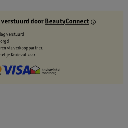
 verstuurd door
BeautyConnect
dag verstuurd
zorgd
eren via verkooppartner.
met je Kruidvat kaart