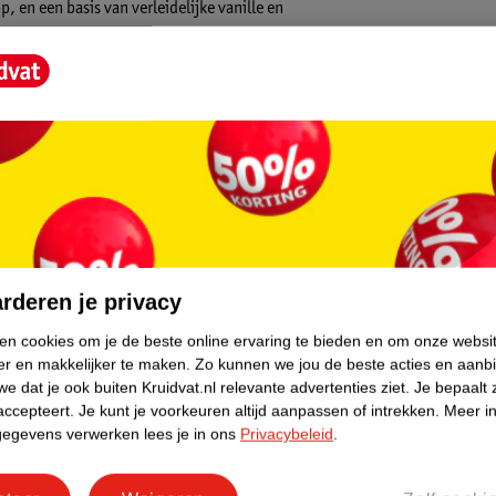
, en een basis van verleidelijke vanille en
lige huid. Bestel nu en geniet elke dag van
YL SALICYLATE, LIMONENE, ETHYLHEXYL
CYLATE, BUTYL
L, LINALOOL.
core.
rderen je privacy
ken cookies om je de beste online ervaring te bieden en om onze websi
er en makkelijker te maken.
Zo kunnen we jou de beste acties en aanb
e dat je ook buiten Kruidvat.nl relevante advertenties ziet.
Je bepaalt 
accepteert.
Je kunt je voorkeuren altijd aanpassen of intrekken.
Meer in
gegevens verwerken lees je in ons
Privacybeleid
.