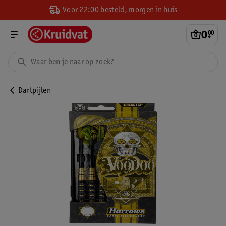
Voor 22:00 besteld, morgen in huis
0
.
00
Dartpijlen