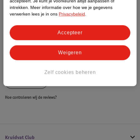
accepteert.
Je kunt je voorkeuren altijd aanpassen of
Dit product heeft (nog) geen Nature
intrekken.
Meer informatie over hoe we je gegevens
Impact Score.
verwerken lees je in ons
Privacybeleid
.
Meer informatie
Accepteer
Bestel & Bezorginformatie
Weigeren
Bekijk ook
Zelf cookies beheren
Alle Dartpijlen
Hoe controleren wij de reviews?
Kruidvat Club