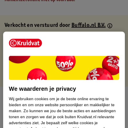
Momenteel online niet op voorraad.
Verkocht en verstuurd door
Buffalo.nl B.V.
Binnen 1 werkdag verstuurd
Gratis thuisbezorgd
Gratis retourneren via verkooppartner.
Gratis punten met je Kruidvat kaart
We waarderen je privacy
Over dit product
Wij gebruiken cookies om je de beste online ervaring te
bieden en om onze website persoonlijker en makkelijker te
Productinformatie
maken.
Zo kunnen we jou de beste acties en aanbiedingen
tonen en zorgen we dat je ook buiten Kruidvat.nl relevante
advertenties ziet.
Je bepaalt zelf welke cookies je
Nature Impact Score