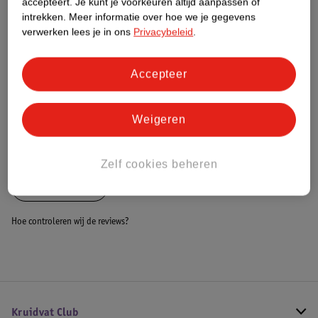
accepteert.
Je kunt je voorkeuren altijd aanpassen of
Dit product heeft (nog) geen Nature
intrekken.
Meer informatie over hoe we je gegevens
Impact Score.
verwerken lees je in ons
Privacybeleid
.
Meer informatie
Accepteer
Bestel & Bezorginformatie
Weigeren
Bekijk ook
Zelf cookies beheren
Alle Dartpijlen
Hoe controleren wij de reviews?
Kruidvat Club