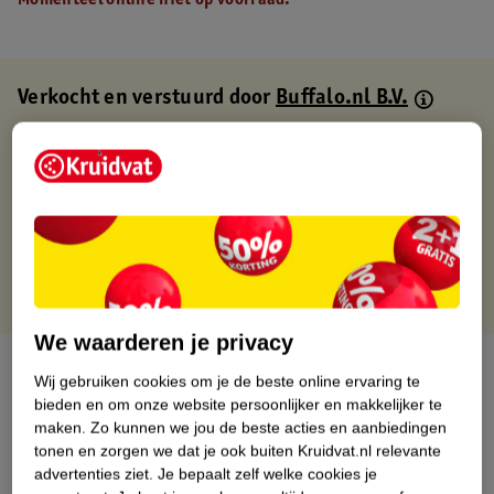
Momenteel online niet op voorraad.
Verkocht en verstuurd door
Buffalo.nl B.V.
Binnen 1 werkdag verstuurd
Gratis thuisbezorgd
Gratis retourneren via verkooppartner.
Gratis punten met je Kruidvat kaart
We waarderen je privacy
Over dit product
Wij gebruiken cookies om je de beste online ervaring te
bieden en om onze website persoonlijker en makkelijker te
Productinformatie
maken.
Zo kunnen we jou de beste acties en aanbiedingen
tonen en zorgen we dat je ook buiten Kruidvat.nl relevante
advertenties ziet.
Je bepaalt zelf welke cookies je
Nature Impact Score