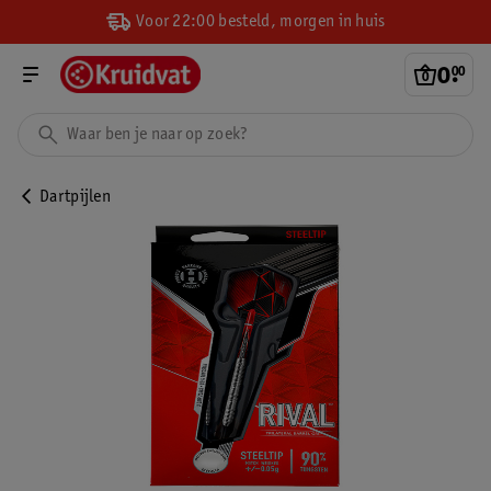
Voor 22:00 besteld, morgen in huis
0
.
00
Dartpijlen