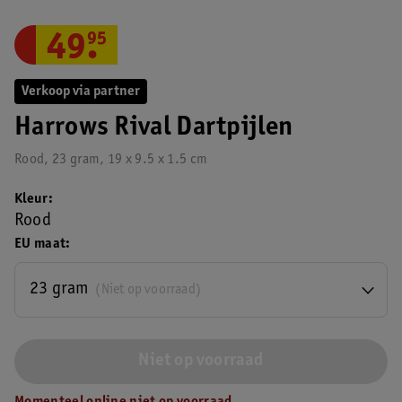
49
.
95
Verkoop via partner
Harrows Rival Dartpijlen
Rood, 23 gram, 19 x 9.5 x 1.5 cm
Kleur
Rood
EU maat
23 gram
(Niet op voorraad)
Niet op voorraad