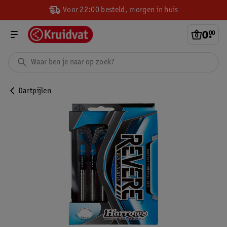
Voor 22:00 besteld, morgen in huis
0
.
00
Dartpijlen