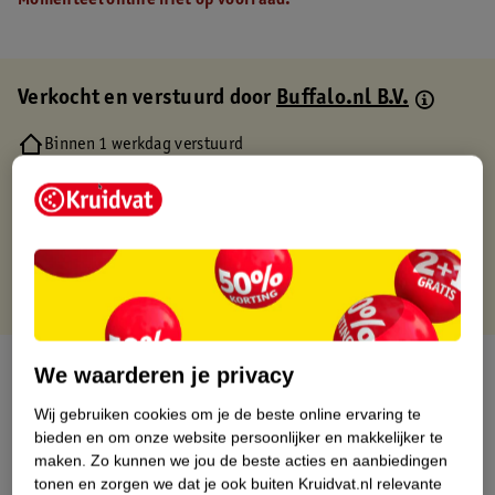
Momenteel online niet op voorraad.
Verkocht en verstuurd door
Buffalo.nl B.V.
Binnen 1 werkdag verstuurd
Gratis thuisbezorgd
Gratis retourneren via verkooppartner.
Gratis punten met je Kruidvat kaart
Over dit product
We waarderen je privacy
Wij gebruiken cookies om je de beste online ervaring te
Productinformatie
bieden en om onze website persoonlijker en makkelijker te
maken.
Zo kunnen we jou de beste acties en aanbiedingen
Etiketinformatie
tonen en zorgen we dat je ook buiten Kruidvat.nl relevante