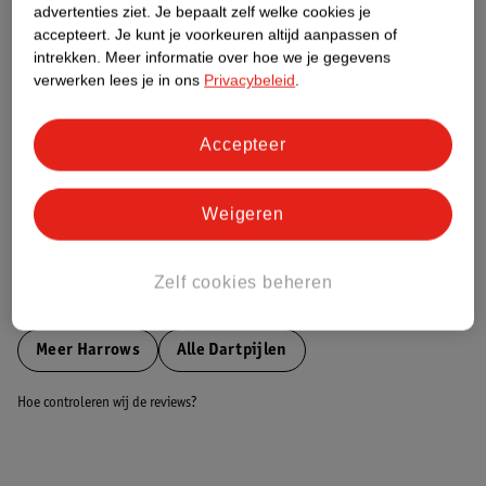
advertenties ziet.
Je bepaalt zelf welke cookies je
accepteert.
Je kunt je voorkeuren altijd aanpassen of
Nature Impact Score
intrekken.
Meer informatie over hoe we je gegevens
verwerken lees je in ons
Privacybeleid
.
Dit product heeft (nog) geen Nature
Impact Score.
Meer informatie
Accepteer
Weigeren
Bestel & Bezorginformatie
Zelf cookies beheren
Bekijk ook
Meer
Harrows
Alle Dartpijlen
Hoe controleren wij de reviews?