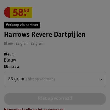
58
.
50
Verkoop via partner
Harrows Revere Dartpijlen
Blauw, 23 gram, 23 gram
Kleur
Blauw
EU maat
23 gram
(Niet op voorraad)
Niet op voorraad