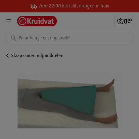
Voor 22:00 besteld, morgen in huis
0
.
00
Slaapkamer hulpmiddelen