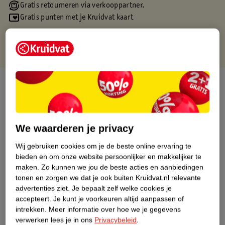
Gratis retourneren via verkooppartner.
Gratis punten met je Kruidvat kaart
Over dit product
Productinformatie
We waarderen je privacy
Etiketinformatie
Wij gebruiken cookies om je de beste online ervaring te
bieden en om onze website persoonlijker en makkelijker te
Nature Impact Score
maken.
Zo kunnen we jou de beste acties en aanbiedingen
tonen en zorgen we dat je ook buiten Kruidvat.nl relevante
Dit product heeft (nog) geen Nature
advertenties ziet.
Je bepaalt zelf welke cookies je
Impact Score.
accepteert.
Je kunt je voorkeuren altijd aanpassen of
Meer informatie
intrekken.
Meer informatie over hoe we je gegevens
verwerken lees je in ons
Privacybeleid
.