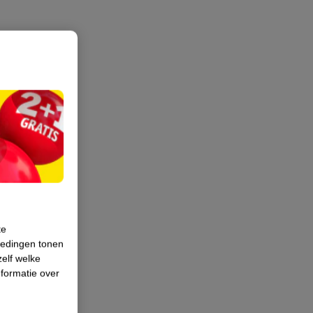
te
iedingen tonen
zelf welke
formatie over