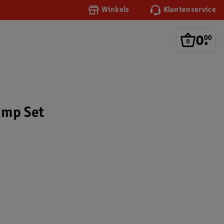
Winkels
Klantenservice
0
.
00
ump Set