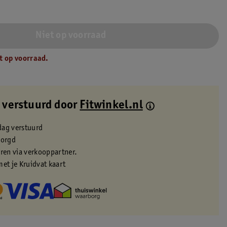
Niet op voorraad
t op voorraad.
 verstuurd door
Fitwinkel.nl
dag verstuurd
zorgd
eren via verkooppartner.
met je Kruidvat kaart