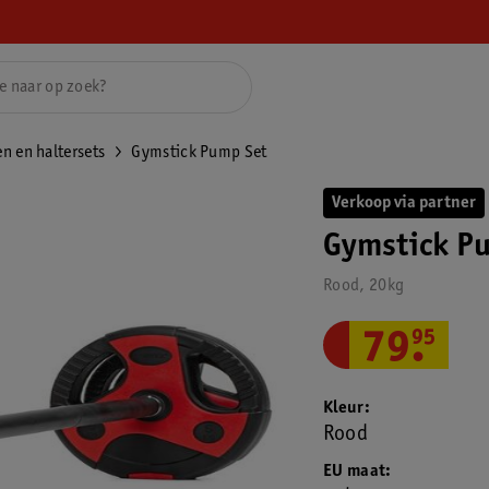
n en haltersets
Gymstick Pump Set
Verkoop via partner
Gymstick P
Rood, 20kg
79
.
95
Kleur
Rood
EU maat