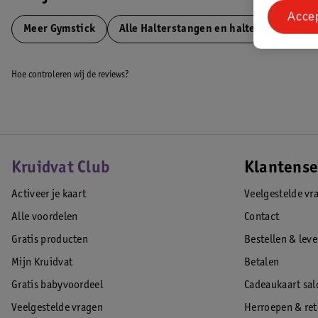
Simpel en effectief!
Acce
Meer
Gymstick
Alle Halterstangen en haltersets
Contactinformatie
Contactnaam: Gymstick International Oy
Hoe controleren wij de reviews?
Communicatieadres: Ratavartijankatu 11, 15170, Lahti, Finland
E-mailadres: info@gymstick.com
EAN code:6430016904339
Kruidvat Club
Klantense
Activeer je kaart
Veelgestelde vr
Alle voordelen
Contact
Gratis producten
Bestellen & lev
Mijn Kruidvat
Betalen
Gratis babyvoordeel
Cadeaukaart sal
Veelgestelde vragen
Herroepen & re