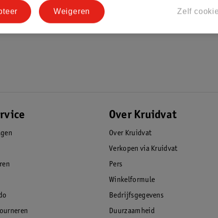
pteer
Weigeren
Zelf cooki
rvice
Over Kruidvat
agen
Over Kruidvat
Verkopen via Kruidvat
eren
Pers
Winkelformule
do
Bedrijfsgegevens
tourneren
Duurzaamheid