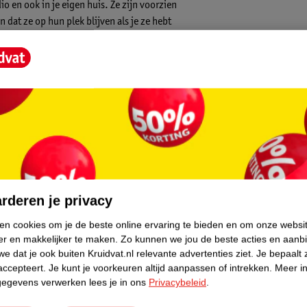
o en ook in je eigen huis. Ze zijn voorzien
dat ze op hun plek blijven als je ze hebt
 laag om de schouders te beschermen.
 een deadlift train je meerdere spiergroepen
en de beenspieren flink op proef gesteld. De
steld door een personal trainer. Voor elke
erhand je eigen persoonlijke training kunt
core.
 halterstang van 2,5 kg, stijlvolle vinyl
rderen je privacy
 een QR code waarmee je de trainingsvideo's
haam. De gehele set is verpakt in een
ken cookies om je de beste online ervaring te bieden en om onze websi
en!
er en makkelijker te maken.
Zo kunnen we jou de beste acties en aanb
e dat je ook buiten Kruidvat.nl relevante advertenties ziet.
Je bepaalt 
accepteert.
Je kunt je voorkeuren altijd aanpassen of intrekken.
Meer in
gegevens verwerken lees je in ons
Privacybeleid
.
wikkeld door personal trainers en er is
oeltreffendheid van de fitnessartikelen.